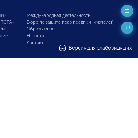
ИИ»
Международная деятельность
ОПОРА»
Бюро по защите прав предпринимателей
RU
ии
Образование
итие
Новости
Контакты
Версия для слабовидящих