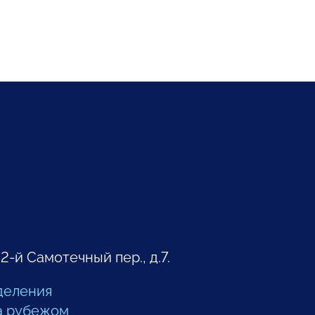
 2-й Самотечный пер., д.7.
деления
а рубежом