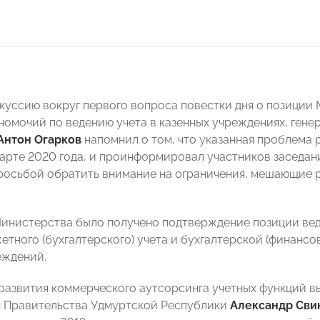
куссию вокруг первого вопроса повестки дня о позиции
номочий по ведению учета в казенных учреждениях, ген
Антон Огарков
напомнил о том, что указанная проблема
арте 2020 года, и проинформировал участников заседа
осьбой обратить внимание на ограничения, мешающие р
инистерства было получено подтверждение позиции ве
етного (бухгалтерского) учета и бухгалтерской (финанс
еждений.
развития коммерческого аутсорсинга учетных функций в
 Правительства Удмуртской Республики
Александр Сви