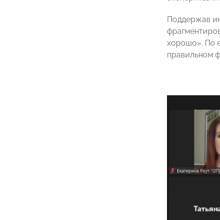
Поддержав ин
фрагментиров
хорошо». По 
правильном ф