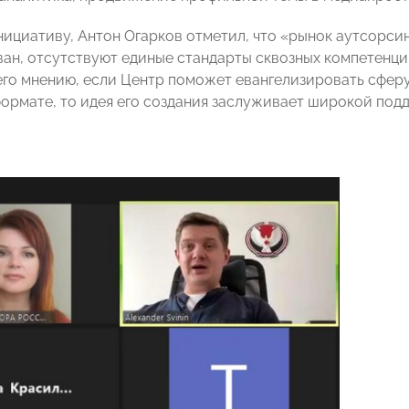
ициативу, Антон Огарков отметил, что «рынок аутсорсин
ан, отсутствуют единые стандарты сквозных компетенций
его мнению, если Центр поможет евангелизировать сфер
ормате, то идея его создания заслуживает широкой под