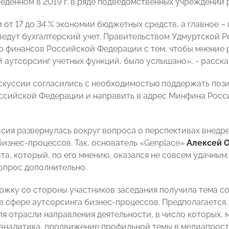
веденном в 2019 г. в ряде подведомственных учреждений 
от 17 до 34 % экономии бюджетных средств, а главное – 
ведут бухгалтерский учет. Правительством Удмуртской 
 финансов Российской Федерации с тем, чтобы мнение р
 аутсорсинг учетных функций, было услышано», - рассказ
скуссии согласились с необходимостью поддержать поз
ссийской Федерации и направить в адрес Минфина Ро
ссия развернулась вокруг вопроса о перспективах внедр
бизнес-процессов. Так, основатель «Genplace»
Алексей 
ита, который, по его мнению, оказался не совсем удачн
вопрос дополнительно.
жку со стороны участников заседания получила тема со
в сфере аутсорсинга бизнес-процессов. Предполагается
я отрасли направления деятельности, в число которых, м
 аналитика, продвижение профильной темы в медиапрост