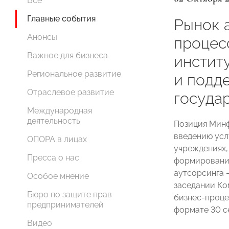
Все
Главные события
Рынок 
Анонсы
процес
Важное для бизнеса
инстит
Региональное развитие
и подд
Отраслевое развитие
госуда
Международная
деятельность
Позиция Минф
введению усл
ОПОРА в лицах
учреждениях,
Пресса о нас
формирование
аутсорсинга 
Особое мнение
заседании К
Бюро по защите прав
бизнес-проце
предпринимателей
формате 30 с
Видео