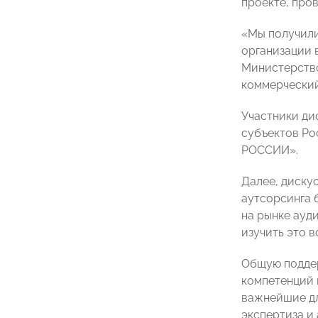
проекте, про
«Мы получили 
организации 
Министерство
коммерческий
Участники ди
субъектов Ро
РОССИИ».
Далее, диску
аутсорсинга 
на рынке ауд
изучить это 
Общую поддер
компетенций 
важнейшие дл
экспертиза и