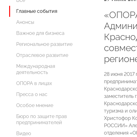
Все
Главные события
«ОПОР
Анонсы
Админи
Важное для бизнеса
Красно
Региональное развитие
совмес
Отраслевое развитие
регион
Международная
деятельность
28 июня 2017 
предпринима
ОПОРА в лицах
Краснодарско
Пресса о нас
заместитель 
Краснодарско
Особое мнение
туризма и ол
Бюро по защите прав
Христофор К
предпринимателей
РОССИИ» Алек
отделения «
Видео