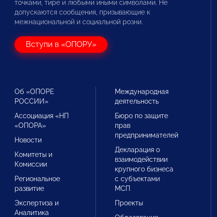
точками, тире и любыми иными символами. Не
допускаются сообщения, призывающие к
межнациональной и социальной розни.
Вступи в «ОПОРУ»
Об «ОПОРЕ
Международная
РОССИИ»
деятельность
Ассоциация «НП
Бюро по защите
«ОПОРА»
прав
предпринимателей
Новости
Декларация о
Комитеты и
взаимодействии
Комиссии
крупного бизнеса
Региональное
с субъектами
развитие
МСП
Экспертиза и
Проекты
Аналитика