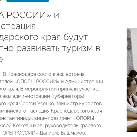
А РОССИИ» и
страция
дарского края будут
тно развивать туризм в
е
г. В Краснодаре состоялась встреча
телей «ОПОРЫ РОССИИ» и Администрации
го края. В мероприятии приняли участие:
главы администрации (губернатора)
го края Сергей Усенко, Министр курортов,
импийского наследия Краснодарского края
онстантиниди, вице-президент «ОПОРЫ
сей Кожевников, руководитель краевого
ОПОРЫ РОССИИ» Даниэль Башмаков,