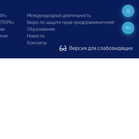
ИИ»
Международная деятельность
ОПОРА»
Бюро по защите прав предпринимателей
RU
ии
Образование
итие
Новости
Контакты
Версия для слабовидящих