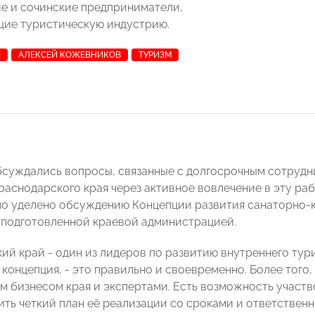
е и сочинские предприниматели,
ие туристическую индустрию.
И
АЛЕКСЕЙ КОЖЕВНИКОВ
ТУРИЗМ
бсуждались вопросы, связанные с долгосрочным сотрудн
раснодарского края через активное вовлечение в эту раб
о уделено обсуждению Концепции развития санаторно-к
, подготовленной краевой администрацией.
й край - один из лидеров по развитию внутреннего туриз
 концепция, - это правильно и своевременно. Более того
м бизнесом края и экспертами. Есть возможность участв
ить четкий план её реализации со сроками и ответствен