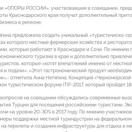
и «ОПОРЫ РОССИИ», участвовавшие в совещании, предл
рты Краснодарского края получат дополнительный прито
изнеса в регионе.
тягина предложила создать уникальный «туристическо-г
мках которого местные фермерские хозяйства и ресторат
ми, которые работают в Краснодаре и Сочи. По мнению 
рономического туризма в крае и дополнительно привлеч
уристов, которые «хотят впечатлений именно от местно
я и подачи». «Этот гастрономический продукт необходим
к»,- отметила Анна Нетягина. Концепция «Черноморской 
м туристическом форуме ITIF-2017, который пройдет 18-2
 вопросов на совещании обсуждались современные вызо
рытия Турции для посещения российскими туристами. Э
Сочи на уровне 20-30% в 2017 году. По мнению участнико
меры поддержки местной туриндустрии на федеральном 
 на перелеты и создания инфраструктуры для отдыха в м