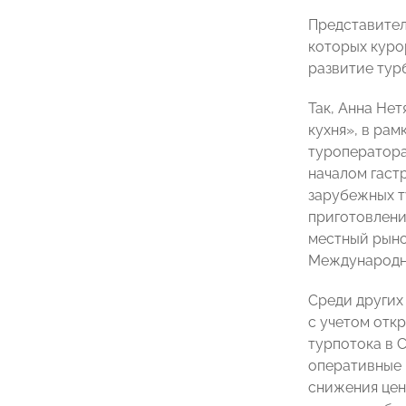
Представител
которых куро
развитие турб
Так, Анна Не
кухня», в ра
туроператора
началом гаст
зарубежных т
приготовлени
местный рыно
Международно
Среди других
с учетом отк
турпотока в 
оперативные 
снижения цен