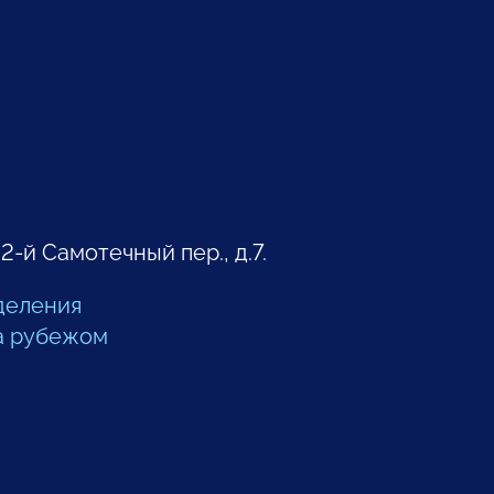
 2-й Самотечный пер., д.7.
деления
а рубежом