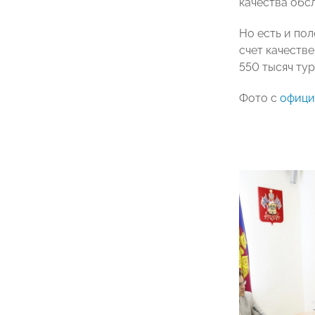
качества обс
Но есть и по
счет качеств
550 тысяч ту
Фото с
офици