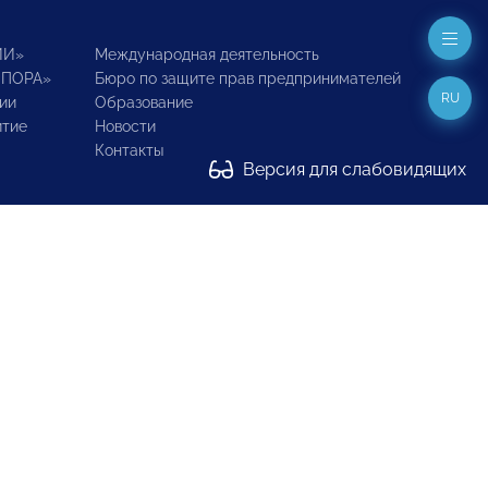
ИИ»
Международная деятельность
ОПОРА»
Бюро по защите прав предпринимателей
RU
ии
Образование
итие
Новости
Контакты
Версия для слабовидящих