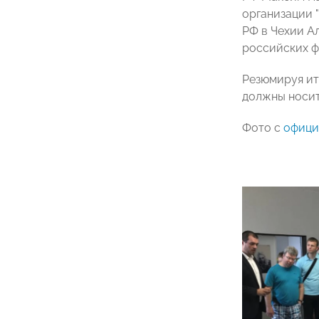
организации 
РФ в Чехии А
российских ф
Резюмируя ит
должны носит
Фото с
офици