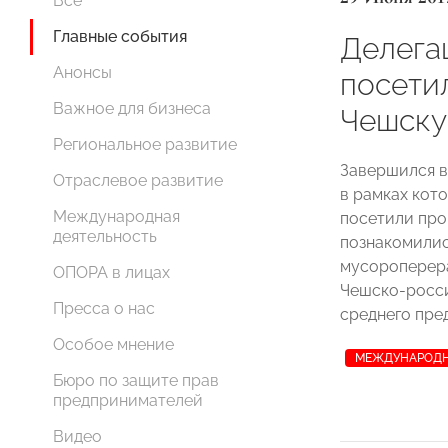
Все
Главные события
Делега
Анонсы
посети
Важное для бизнеса
Чешску
Региональное развитие
Завершился в
Отраслевое развитие
в рамках кот
Международная
посетили про
деятельность
познакомилис
мусороперера
ОПОРА в лицах
Чешско-росси
Пресса о нас
среднего пре
Особое мнение
МЕЖДУНАРОДН
Бюро по защите прав
предпринимателей
Видео