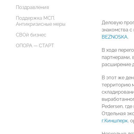
Поздравления
Поддержка МСП.
Деловую прог
Антикризисные меры
знакомства с
СВОй бизнес
BEZNOSKA
.
ОПОРА — СТАРТ
В ходе перег
партнерами, 
расширение д
В этот же де
территорию м
складировани
выработанног
Pedersen, гд
Отдельная эк
г.Киншперк
, 
Несколько ле