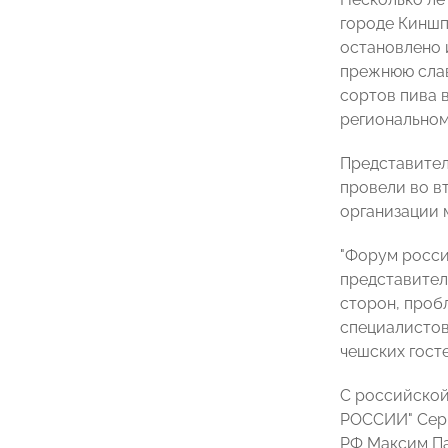
городе Киншп
остановлено 
прежнюю слав
сортов пива 
региональном
Представител
провели во в
организации 
"Форум росси
представител
сторон, проб
специалистов
чешских госте
С российской
РОССИИ" Серг
РФ Максим Па