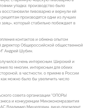
тоянии упадка: производство было
ы восстановили пивоварню и вернули ей
 рецептам производятся одни из лучших
 заяц», который стабильно побеждает в
репления контактов и обмена опытом
ый директор Общероссийской общественной
И" Андрей Шубин.
получился очень интересным. Широкий и
ения по многим, интересным для обеих
тороной, в частности, о приеме в России
 как можно было бы увеличить число
ьского совета организации "ОПОРЫ
изнеса и конкуренции Минэкономразвития
ФАС Владимир Мишеловин, вице-президент