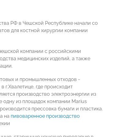
ства РФ в Чешской Республике начали со
атов для костной хирургии компании
 чешской компании с российскими
одства медицинских изделий, а также
ации.
ытовых и промышленных отходов -
в г.Хвалетице, где происходит
ляется производство электроэнергии из
е одну из площадок компании Marius
производится прессовка бумаги и пластика.
на на
пивоваренное производство
ехии
нную, старинную чешскую пивоварню в