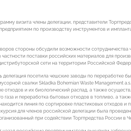
рамму визита члены делегации, представители Торгпред
 предприятием по производству инструментов и имплант
оворов стороны обсудили возможности сотрудничества
в частности поставки российских материалов для произв
истрибуторской сети на территории Российской Федер
нь делегация посетила чешские заводы по переработке б
усорной свалки Skladka Bohemian Waste Management a.s. 
е отходов и их биологический распад, а также осуществ
о газа и переработка бытовых отходов в топливо, а такж
е находится линия по сортировке пластиковых отходов и 
скурсия для членов российской делегации была проведе
организованный при содействии Торгпредства России в Ч
т назад российские предприниматели выкупили заброше