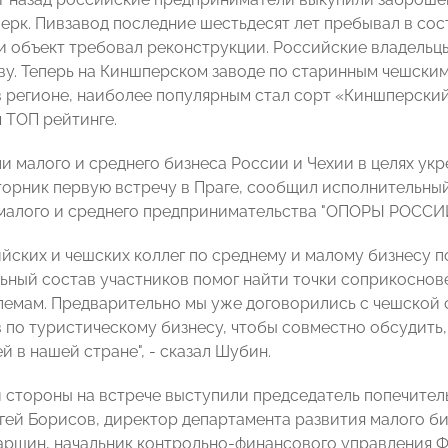
ерк. Пивзавод последние шестьдесят лет пребывал в сос
и объект требовал реконструкции. Российские владельц
у. Теперь на Киншперском заводе по старинным чешским
в регионе, наиболее популярным стал сорт «Киншперский
 ТОП рейтинге.
и малого и среднего бизнеса России и Чехии в целях ук
торник первую встречу в Праге, сообщил исполнительн
малого и среднего предпринимательства "ОПОРЫ РОССИ
йских и чешских коллег по среднему и малому бизнесу 
ьный состав участников помог найти точки соприкоснов
лемам. Предварительно мы уже договорились с чешской с
 по туристическому бизнесу, чтобы совместно обсудить,
й в нашей стране", - сказал Шубин.
 стороны на встрече выступили председатель попечител
ей Борисов, директор департамента развития малого б
ршин, начальник контрольно-финансового управления 