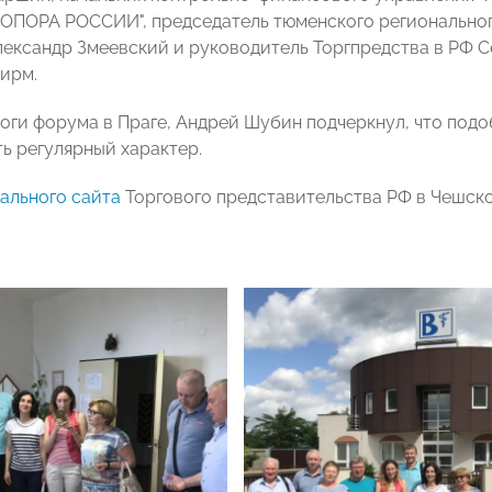
"ОПОРА РОССИИ", председатель тюменского региональног
лександр Змеевский и руководитель Торгпредства в РФ С
ирм.
оги форума в Праге, Андрей Шубин подчеркнул, что под
ь регулярный характер.
ального сайта
Торгового представительства РФ в Чешск