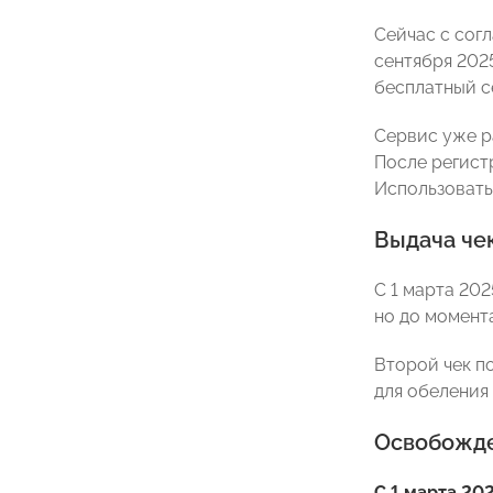
Сейчас с сог
сентября 202
бесплатный 
Сервис уже р
После регист
Использовать
Выдача че
С 1 марта 202
но до момент
Второй чек п
для обеления
Освобожде
С 1 марта 20