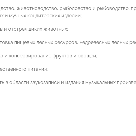
дство, животноводство, рыболовство и рыбоводство; п
х и мучных кондитерских изделий;
в и отстрел диких животных;
отовка пищевых лесных ресурсов, недревесных лесных ре
а и консервирование фруктов и овощей;
ественного питания;
ть в области звукозаписи и издания музыкальных произв