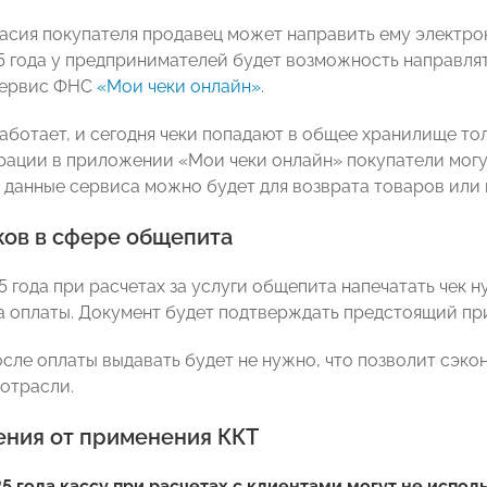
ласия покупателя продавец может направить ему электрон
5 года у предпринимателей будет возможность направлят
сервис ФНС
«Мои чеки онлайн»
.
аботает, и сегодня чеки попадают в общее хранилище то
рации в приложении «Мои чеки онлайн» покупатели могу
 данные сервиса можно будет для возврата товаров или
ков в сфере общепита
5 года при расчетах за услуги общепита напечатать чек н
а оплаты. Документ будет подтверждать предстоящий прие
осле оплаты выдавать будет не нужно, что позволит сэко
 отрасли.
ния от применения ККТ
25 года кассу при расчетах с клиентами могут не испол