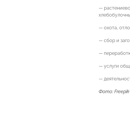
— растениево
хлебобулочны
— охота, отло
— сбор и заг
— переработк
— услуги общ
— деятельнос
Фото: Freepik