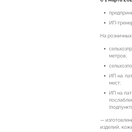
предприни
ИП-тренер
На розничных
сельхозпр
метров;
сельхозпо
ИП на па
мест;
ИП на пат
послабле
(подпункты
— изготовлен
изделий, кожи