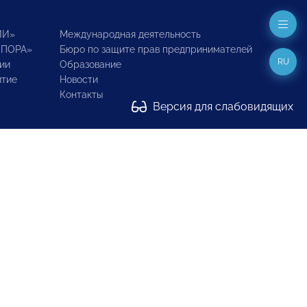
ИИ»
Международная деятельность
ОПОРА»
Бюро по защите прав предпринимателей
RU
ии
Образование
итие
Новости
Контакты
Версия для слабовидящих