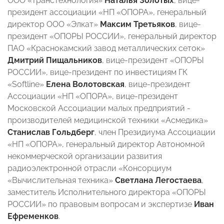
ООО «Транстехнология»
Наталья Золотых
, вице-
президент ассоциации «НП «ОПОРА», генеральный
директор ООО «Элкат»
Максим Третьяков
, вице-
президент «ОПОРЫ РОССИИ», генеральный директор
ПАО «Краснокамский завод металлических сеток»
Дмитрий Пищальников
,
вице-президент «ОПОРЫ
РОССИИ», вице-президент по инвестициям ГК
«Softline»
Елена Волотовская
, вице-президент
Ассоциации «НП «ОПОРА», вице-президент
Московской Ассоциации малых предприятий -
производителей медицинской техники «Асмедика»
Станислав Гольдберг
, член Президиума Ассоциации
«НП «ОПОРА», генеральный директор Автономной
некоммерческой организации развития
радиоэлектронной отрасли «Консорциум
«Вычислительная техника»
Светлана Легостаева
,
заместитель Исполнительного директора «ОПОРЫ
РОССИИ» по правовым вопросам и экспертизе
Иван
Ефременков
.