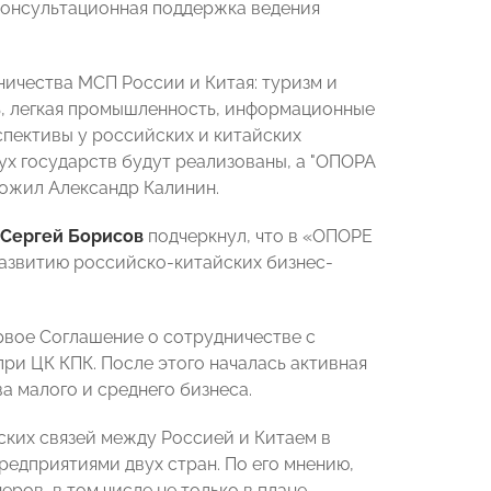
консультационная поддержка ведения
ничества МСП России и Китая: туризм и
ь, легкая промышленность, информационные
рспективы у российских и китайских
ух государств будут реализованы, а "ОПОРА
тожил Александр Калинин.
Сергей Борисов
подчеркнул, что
в «ОПОРЕ
развитию российско-китайских бизнес-
рвое Соглашение о сотрудничестве с
ри ЦК КПК. После этого началась активная
а малого и среднего бизнеса.
ских связей между Россией и Китаем в
едприятиями двух стран. По его мнению,
ров, в том числе не только в плане