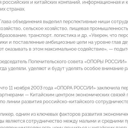
я российских и китайских компаний, информационная и 
их странах.
 Глава объединения выделил перспективные ниши сотруд
хозяйство, сельское хозяйство, пищевая промышленност
бразование, транспорт, логистика и др. «Уверен, что пе
ики и поставленные амбициозные цели на уровне глав дв
т оказывать в этом максимальное содействие», — поды
Председатель Попечительского совета «ОПОРЫ РОССИИ»
да уделяли, уделяют и будут уделять особое внимание 
 что 11 ноября 2003 года «ОПОРА РОССИИ» заключила пе
артнерами — Китайским центром экономических связей п
 по линии развития российско-китайского сотрудничеств
спикер, одним из ключевых факторов развития экономиче
ды является сотрудничество между малыми и средними пр
редпринимателям есть чему поучиться у китайских партне