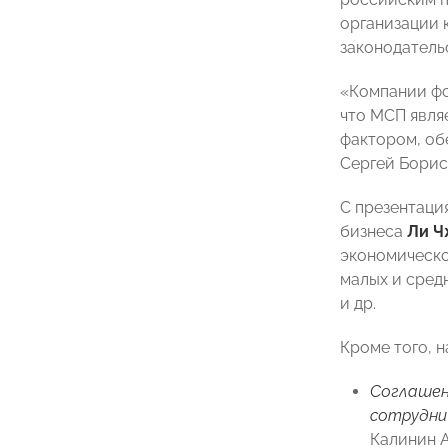
организации 
законодатель
«Компании фо
что МСП явля
фактором, об
Сергей Борис
С презентаци
бизнеса
Ли 
экономическо
малых и сред
и др.
Кроме того, 
Соглашен
сотрудни
Калинин 