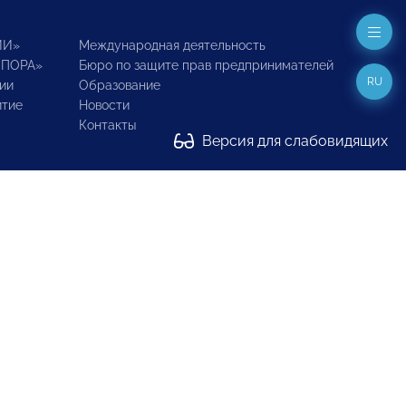
ИИ»
Международная деятельность
ОПОРА»
Бюро по защите прав предпринимателей
RU
ии
Образование
итие
Новости
Контакты
Версия для слабовидящих