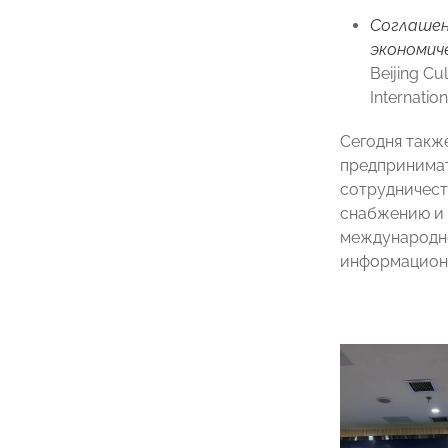
Соглашен
экономич
Beijing Cu
Internatio
Сегодня такж
предпринимат
сотрудничест
снабжению и 
международно
информационн