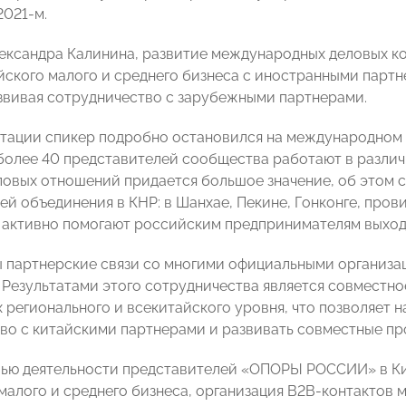
2021-м.
ександра Калинина, развитие международных деловых к
йского малого и среднего бизнеса с иностранными партн
вивая сотрудничество с зарубежными партнерами.
нтации спикер подробно остановился на международно
 более 40 представителей сообщества работают в различ
ловых отношений придается большое значение, об этом 
й объединения в КНР: в Шанхае, Пекине, Гонконге, прови
 активно помогают российским предпринимателям выходи
 партнерские связи со многими официальными организ
. Результатами этого сотрудничества является совместно
 регионального и всекитайского уровня, что позволяет 
во с китайскими партнерами и развивать совместные пр
ью деятельности представителей «ОПОРЫ РОССИИ» в Ки
малого и среднего бизнеса, организация В2В-контактов 