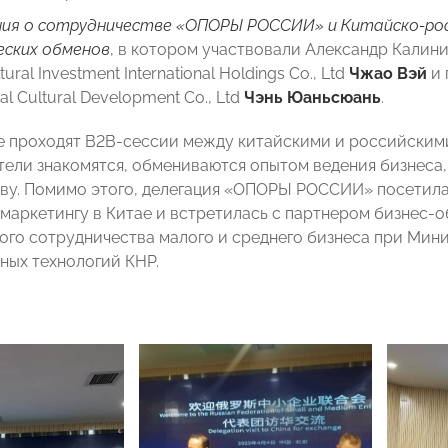
ия о сотрудничестве «ОПОРЫ РОССИИ» и Китайско-рос
еских обменов
, в котором участвовали Александр Калини
ltural Investment International Holdings Co., Ltd
Чжао Вэй
и 
nal Cultural Development Co., Ltd
Чэнь Юаньсюань
.
е проходят В2В-сессии между китайскими и российскими
ели знакомятся, обмениваются опытом ведения бизнеса
ву. Помимо этого, делегация «ОПОРЫ РОССИИ» посетил
маркетингу в Китае и встретилась с партнером бизнес-
го сотрудничества малого и среднего бизнеса при Мин
ых технологий КНР.