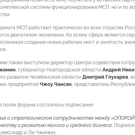
комплексной системы функционирования МСП, но и по во
ства.
рмата МСП работают практически во всех отраслях Росси
ется двигателем экономики. Ко всему сфера является с
еспечивая создание новых рабочих мест и занятость знач
ов.
ями также выступили директор Центра содействия сотру
Чжимин
, губернатор Новгородской области
Андрей Ники
го развития Челябинской области
Дмитрий Глухарев
, 
них предприятий
Чжоу Чансяо
, представитель Республи
на полях форума состоялось подписание
ия о стратегическом сотрудничестве между «ОПОРОЙ
честву и развитию малого и среднего бизнеса
. Подпис
Александр и Ли Чжимин;