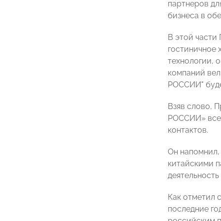
партнеров дл
бизнеса в обе
В этой части
гостиничное 
технологии, о
компаний вел
РОССИИ" буде
Взяв слово, 
РОССИИ» всег
контактов.
Он напомнил,
китайскими п
деятельность
Как отметил 
последние го
российским п