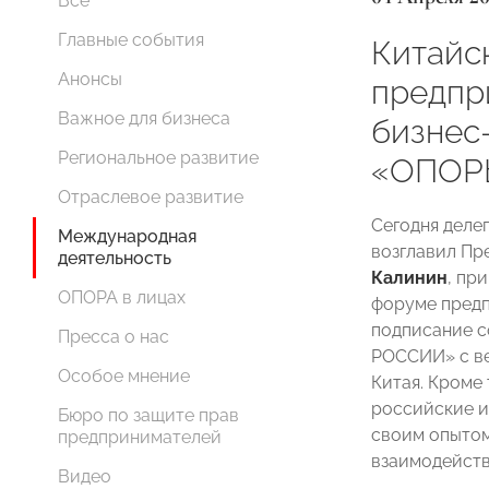
Все
Главные события
Китайс
Анонсы
предпр
Важное для бизнеса
бизнес
Региональное развитие
«ОПОР
Отраслевое развитие
Сегодня дел
Международная
возглавил Пр
деятельность
Калинин
, пр
ОПОРА в лицах
форуме предп
подписание 
Пресса о нас
РОССИИ» с в
Особое мнение
Китая. Кроме
российские и
Бюро по защите прав
своим опытом
предпринимателей
взаимодейств
Видео