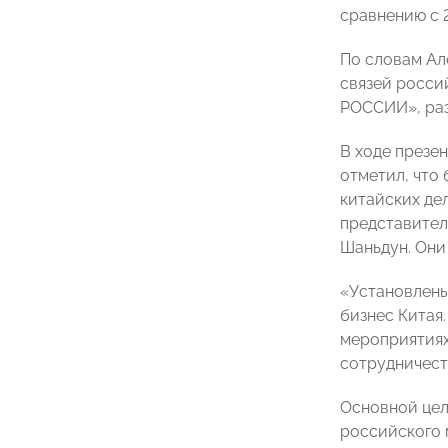
сравнению с 
По словам Ал
связей росси
РОССИИ», раз
В ходе презе
отметил, что
китайских де
представителе
Шаньдун. Они
«Установлены
бизнес Китая
мероприятиях
сотрудничест
Основной цел
российского 