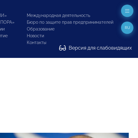
ИИ»
Международная деятельность
ОПОРА»
Бюро по защите прав предпринимателей
RU
ии
Образование
итие
Новости
Контакты
Версия для слабовидящих