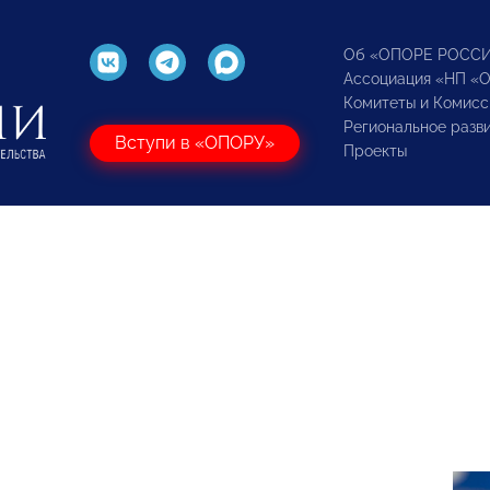
Об «ОПОРЕ РОСС
Ассоциация «НП «
Комитеты и Комисс
Региональное разв
Вступи в «ОПОРУ»
Проекты