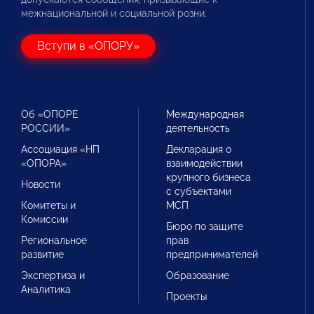
межнациональной и социальной розни.
Вступи в «ОПОРУ»
Об «ОПОРЕ
Международная
РОССИИ»
деятельность
Ассоциация «НП
Декларация о
«ОПОРА»
взаимодействии
крупного бизнеса
Новости
с субъектами
Комитеты и
МСП
Комиссии
Бюро по защите
Региональное
прав
развитие
предпринимателей
Экспертиза и
Образование
Аналитика
Проекты