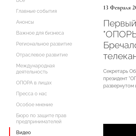
Все
13 Февраля 2
Главные события
Первый
Анонсы
"ОПОРЫ
Важное для бизнеса
Бречал
Региональное развитие
телекан
Отраслевое развитие
Международная
Секретарь Об
деятельность
президент "О
ОПОРА в лицах
развернутом 
Пресса о нас
Особое мнение
Бюро по защите прав
предпринимателей
Видео