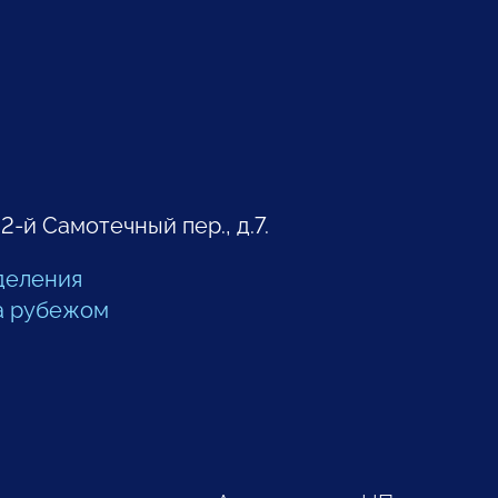
 2-й Самотечный пер., д.7.
деления
а рубежом