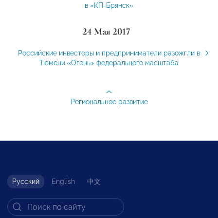
в «КП-Брянск»
24 Мая 2017
Российские инвесторы и предприниматели разожгли в
Тюмени «Огонь» федерального масштаба
Региональное развитие
Русский
English
中文