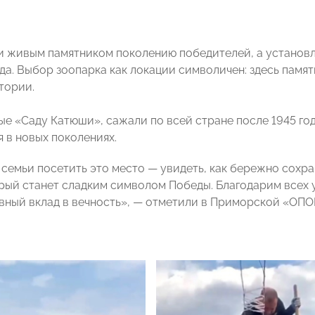
и живым памятником поколению победителей, а установл
ада. Выбор зоопарка как локации символичен: здесь памя
тории.
ые «Саду Катюши», сажали по всей стране после 1945 год
 в новых поколениях.
семьи посетить это место — увидеть, как бережно сохра
рый станет сладким символом Победы. Благодарим всех уч
вный вклад в вечность», — отметили в Приморской «ОП