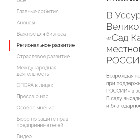
Все
Главные события
В Уссу
Анонсы
Велико
Важное для бизнеса
«Сад К
Региональное развитие
местно
Отраслевое развитие
РОССИ
Международная
деятельность
Возрождая по
при поддерж
ОПОРА в лицах
РОССИИ» в зо
Пресса о нас
В саду высад
и благодарно
Особое мнение
Бюро по защите прав
предпринимателей
Видео