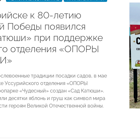
рийске к 80-летию
й Победы появился
атюши» при поддержке
го отделения «ОПОРЫ
И»
слевоенные традиции посадки садов, в мае
ке Уссурийского отделения «ОПОРЫ
опарке «Чудесный» создан «Сад Катюши».
или десятки яблонь и груш как символ мира
сти героям Великой Отечественной войны.