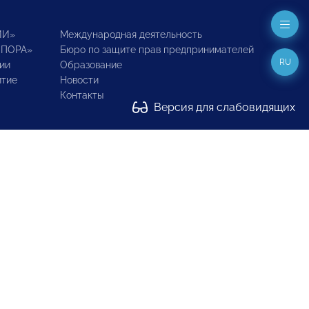
ИИ»
Международная деятельность
ОПОРА»
Бюро по защите прав предпринимателей
RU
ии
Образование
итие
Новости
Контакты
Версия для слабовидящих