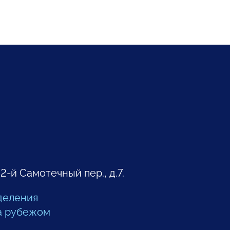
 2-й Самотечный пер., д.7.
деления
а рубежом