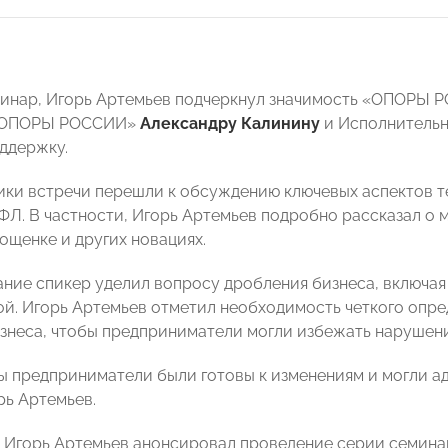
инар, Игорь Артемьев подчеркнул значимость «ОПОРЫ 
 «ОПОРЫ РОССИИ»
Александру Калинину
и Исполнитель
оддержку.
ики встречи перешли к обсуждению ключевых аспектов т
ФЛ. В частности, Игорь Артемьев подробно рассказал о 
ощенке и других новациях.
ние спикер уделил вопросу дробления бизнеса, включая 
ой. Игорь Артемьев отметил необходимость четкого опр
знеса, чтобы предприниматели могли избежать нарушен
ы предприниматели были готовы к изменениям и могли а
рь Артемьев.
 Игорь Артемьев анонсировал проведение серии семина