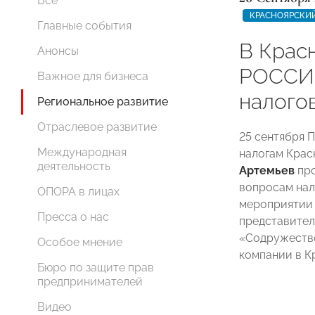
Все
КРАСНОЯРСКИЙ
Главные события
В Крас
Анонсы
РОССИИ
Важное для бизнеса
налого
Региональное развитие
Отраслевое развитие
25 сентября 
Международная
налогам Кра
деятельность
Артемьев
про
вопросам нал
ОПОРА в лицах
мероприятии 
Пресса о нас
представител
«Содружество
Особое мнение
компании в К
Бюро по защите прав
предпринимателей
Видео