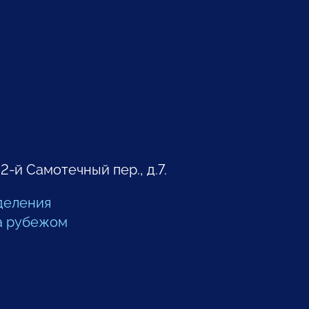
 2-й Самотечный пер., д.7.
деления
а рубежом