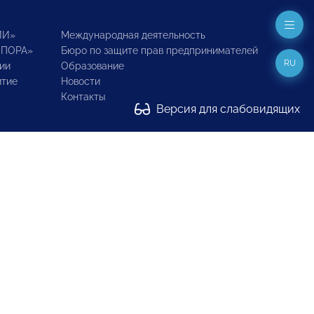
ИИ»
Международная деятельность
ОПОРА»
Бюро по защите прав предпринимателей
RU
ии
Образование
итие
Новости
Контакты
Версия для слабовидящих