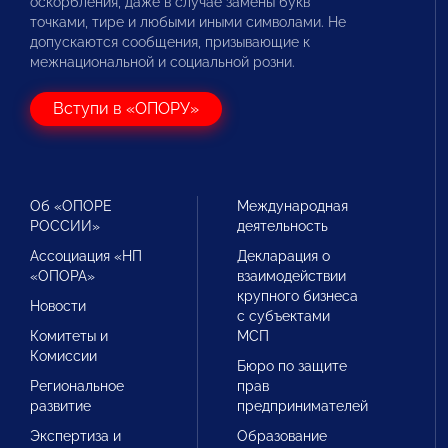
оскорбления, даже в случае замены букв
точками, тире и любыми иными символами. Не
допускаются сообщения, призывающие к
межнациональной и социальной розни.
Вступи в «ОПОРУ»
Об «ОПОРЕ
Международная
РОССИИ»
деятельность
Ассоциация «НП
Декларация о
«ОПОРА»
взаимодействии
крупного бизнеса
Новости
с субъектами
Комитеты и
МСП
Комиссии
Бюро по защите
Региональное
прав
развитие
предпринимателей
Экспертиза и
Образование