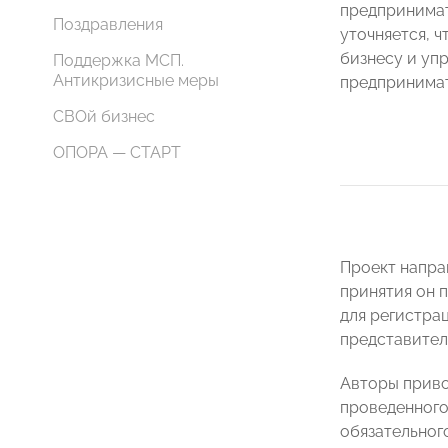
предпринима
Поздравления
уточняется, ч
бизнесу и уп
Поддержка МСП.
Антикризисные меры
предпринимат
СВОй бизнес
ОПОРА — СТАРТ
Проект напра
принятия он 
для регистра
представител
Авторы приво
проведенного
обязательног