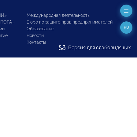
ИИ»
Международная деятельность
ОПОРА»
Бюро по защите прав предпринимателей
RU
ии
Образование
итие
Новости
Контакты
Версия для слабовидящих