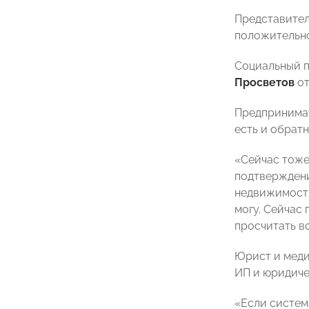
Представител
положительно
Социальный п
Просветов
о
Предпринима
есть и обратн
«Сейчас тоже
подтверждени
недвижимость 
могу. Сейчас 
просчитать в
Юрист и мед
ИП и юридиче
«Если систем