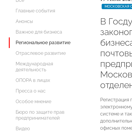
Все
МОСКОВСКАЯ 
Главные события
В Госд
Анонсы
законо
Важное для бизнеса
бизнес
Региональное развитие
почтов
Отраслевое развитие
предпр
Международная
деятельность
Москов
ОПОРА в лицах
отдел
Пресса о нас
Регистрация 
Особое мнение
электронному
Бюро по защите прав
системе и та
предпринимателей
дополнительн
офисных поме
Видео