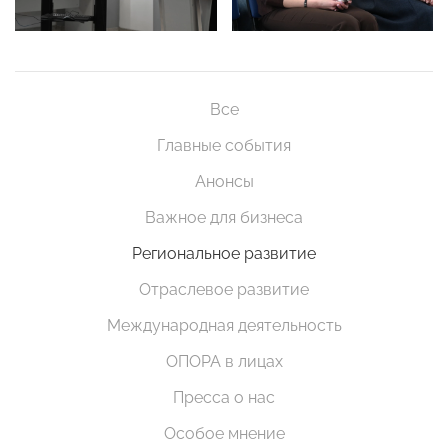
Все
Главные события
Анонсы
Важное для бизнеса
Региональное развитие
Отраслевое развитие
Международная деятельность
ОПОРА в лицах
Пресса о нас
Особое мнение