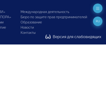
ИИ»
Международная деятельность
ОПОРА»
Бюро по защите прав предпринимателей
RU
ии
Образование
итие
Новости
Контакты
Версия для слабовидящих