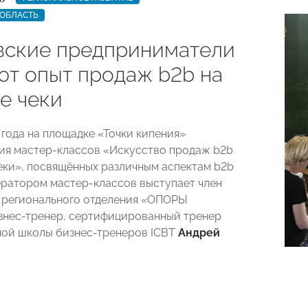
 ОБЛАСТЬ
вские предприниматели
ют опыт продаж b2b на
е чеки
 года на площадке «Точки кипения»
ия мастер-классов «Искусство продаж b2b
еки», посвящённых различным аспектам b2b
ратором мастер-классов выступает член
 регионального отделения «ОПОРЫ
нес-тренер, сертифицированный тренер
ой школы бизнес-тренеров ICBT
Андрей