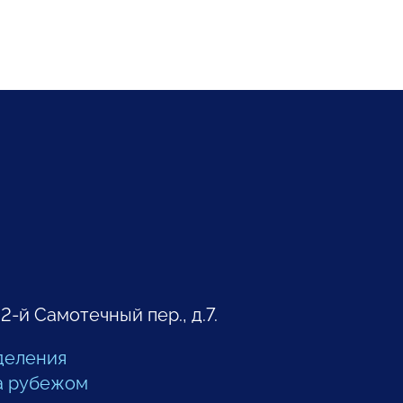
 2-й Самотечный пер., д.7.
деления
а рубежом