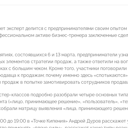
 лет эксперт делится с предпринимателями своим опытом
рофессиональном активе бизнес-тренера заключенные сдел
нятиях, состоявшихся 6 и 13 марта, предприниматели узн
ых элементов стратегии продаж, а также ответили на воп
ках с большим чеком. Кроме того, участники поговорили 
одавца к продажам; почему именно здесь «спотыкаются», 
 продаж в попытке замотивировать сотрудников продав
стер-классов подробно разобрали четыре основных типа
нта («лицо, принимающее решение», «пользователь», «те
собрали матрицу выявления «лица, принимающего решение
6:00 до 19:00 в «Точке Кипения» Андрей Дуров расскажет
где применять «плечо силы», расскажет какие типы реак