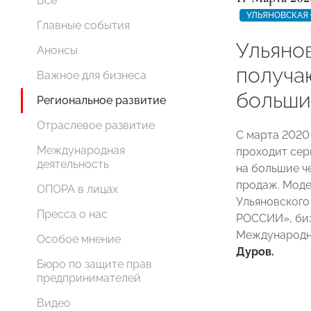
Все
УЛЬЯНОВСКАЯ
Главные события
Ульяно
Анонсы
получа
Важное для бизнеса
больши
Региональное развитие
Отраслевое развитие
С марта 2020
Международная
проходит сер
деятельность
на большие ч
продаж. Моде
ОПОРА в лицах
Ульяновского
Пресса о нас
РОССИИ», биз
Международн
Особое мнение
Дуров.
Бюро по защите прав
предпринимателей
Видео