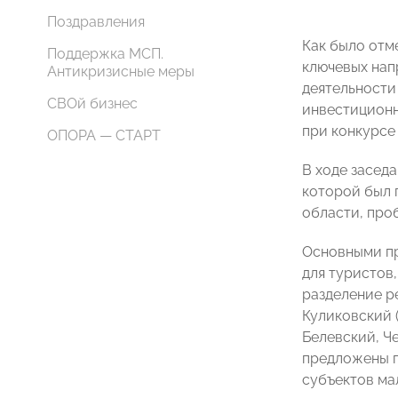
Поздравления
Как было отме
Поддержка МСП.
ключевых нап
Антикризисные меры
деятельности
СВОй бизнес
инвестиционн
при конкурсе 
ОПОРА — СТАРТ
В ходе заседа
которой был 
области, про
Основными пр
для туристов
разделение р
Куликовский 
Белевский, Ч
предложены г
субъектов мал