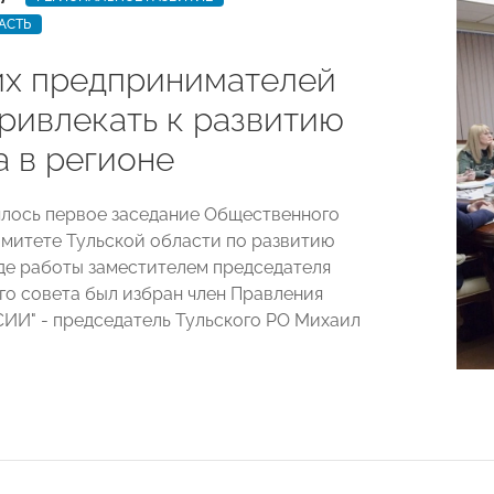
АСТЬ
их предпринимателей
привлекать к развитию
а в регионе
ялось первое заседание Общественного
омитете Тульской области по развитию
оде работы заместителем председателя
о совета был избран член Правления
И" - председатель Тульского РО Михаил