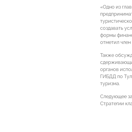
«Одно из гла
предпринимат
туристическо
создавать ус
формы финанс
отметил член
Также обсужд
сдерживающие
органов испо
ГИБДД по Тул
туризма.
Следующее за
Стратегии кл