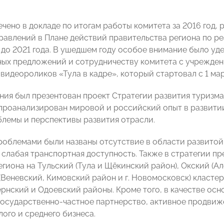
чено в докладе по итогам работы комитета за 2016 год, 
равлений в Плане действий правительства региона по р
 до 2021 года. В ушедшем году особое внимание было у
ых предложений и сотрудничеству комитета с учреждени
видеороликов «Тула в кадре», который стартовал с 1 мар
ния был презентован проект Стратегии развития туризма 
проанализирован мировой и российский опыт в развитии
блемы и перспективы развития отрасли.
облемами были названы отсутствие в области развитой
, слабая транспортная доступность. Также в стратегии п
егиона на Тульский (Тула и Щёкинский район), Окский (А
(Веневский, Кимовский район и г. Новомосковск) класт
ернский и Одоевский районы. Кроме того, в качестве ос
осударственно-частное партнерство, активное продвиж
ого и среднего бизнеса.