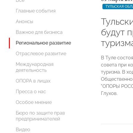
Все
ТУЛЬСКАЯ ОБЛ
Главные события
Тульск
Анонсы
будут 
Важное для бизнеса
туризм
Региональное развитие
Отраслевое развитие
В Туле состо
Международная
совета при к
деятельность
туризма. В х
Общественног
ОПОРА в лицах
"ОПОРЫ РОССИ
Пресса о нас
Глухов.
Особое мнение
Бюро по защите прав
предпринимателей
Видео