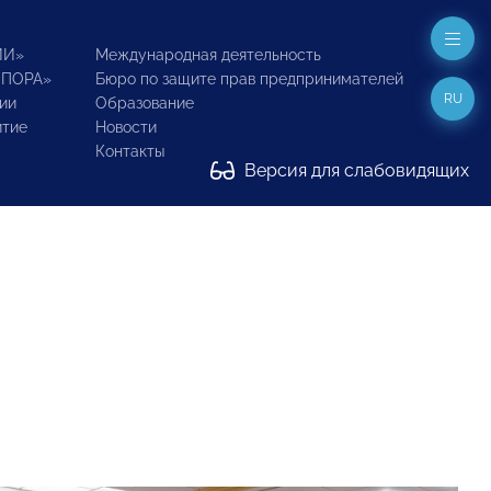
ИИ»
Международная деятельность
ОПОРА»
Бюро по защите прав предпринимателей
RU
ии
Образование
итие
Новости
Контакты
Версия для слабовидящих