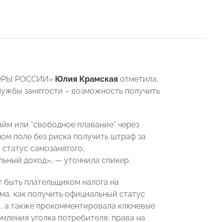
ОПОРЫ РОССИИ»
Юлия Крамская
отметила,
лужбы занятости – возможность получить
айм или “свободное плавание” через
ном поле без риска получить штраф за
статус самозанятого,
ьный доход», — уточнила спикер.
т быть плательщиком налога на
ма, как получить официальный статус
и, а также прокомментировала ключевые
мления уголка потребителя, права на