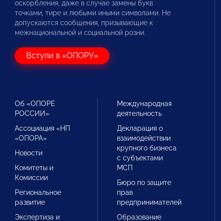
оскорбления, даже в случае замены букв
точками, тире и любыми иными символами. Не
допускаются сообщения, призывающие к
межнациональной и социальной розни.
Вступи в «ОПОРУ»
Об «ОПОРЕ
Международная
РОССИИ»
деятельность
Ассоциация «НП
Декларация о
«ОПОРА»
взаимодействии
крупного бизнеса
Новости
с субъектами
Комитеты и
МСП
Комиссии
Бюро по защите
Региональное
прав
развитие
предпринимателей
Экспертиза и
Образование