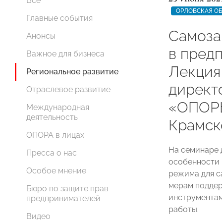
Все
ОРЛОВСКАЯ О
Главные события
Самоза
Анонсы
в пред
Важное для бизнеса
Лекция
Региональное развитие
директ
Отраслевое развитие
«ОПОР
Международная
деятельность
Крамск
ОПОРА в лицах
На семинаре 
Пресса о нас
особенности 
Особое мнение
режима для с
мерам поддер
Бюро по защите прав
инструментам
предпринимателей
работы.
Видео