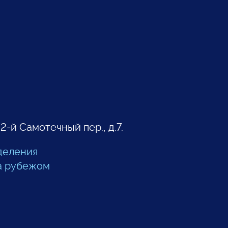
 2-й Самотечный пер., д.7.
деления
а рубежом