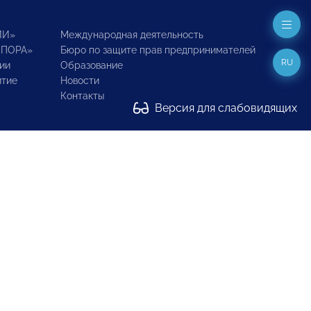
ИИ»
Международная деятельность
ОПОРА»
Бюро по защите прав предпринимателей
RU
ии
Образование
итие
Новости
Контакты
Версия для слабовидящих