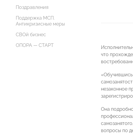
Поздравления
Поддержка МСП.
Антикризисные меры
СВОй бизнес
ОПОРА — СТАРТ
Исполнитель
что прохожде
востребованн
«Обучившись,
самозанятость
незаконное п
зарегистриро
Она подробно
профессионал
самозанятого
вопросы по д