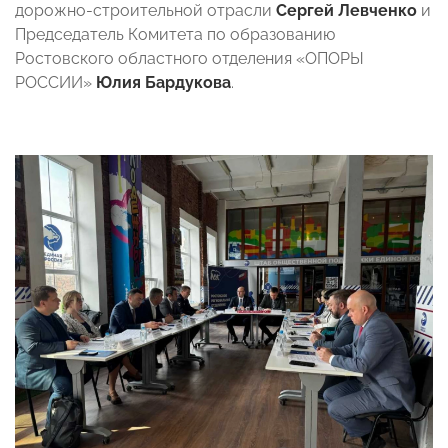
дорожно-строительной отрасли
Сергей Левченко
и
Председатель Комитета по образованию
Ростовского областного отделения «ОПОРЫ
РОССИИ»
Юлия Бардукова
.