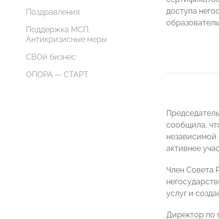
доступа него
Поздравления
образователь
Поддержка МСП.
Антикризисные меры
СВОй бизнес
ОПОРА — СТАРТ
Председател
сообщила, чт
независимой 
активнее уча
Член Совета
негосударств
услуг и созд
Директор по 