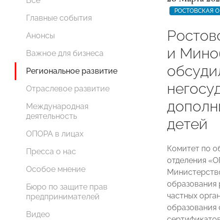
Все
РОСТОВСКАЯ О
Главные события
Ростов
Анонсы
и Мино
Важное для бизнеса
обсуди
Региональное развитие
негосу
Отраслевое развитие
дополн
Международная
деятельность
детей
ОПОРА в лицах
Комитет по о
Пресса о нас
отделения «
Особое мнение
Министерств
образования 
Бюро по защите прав
частных орга
предпринимателей
образования 
Видео
сертификатов