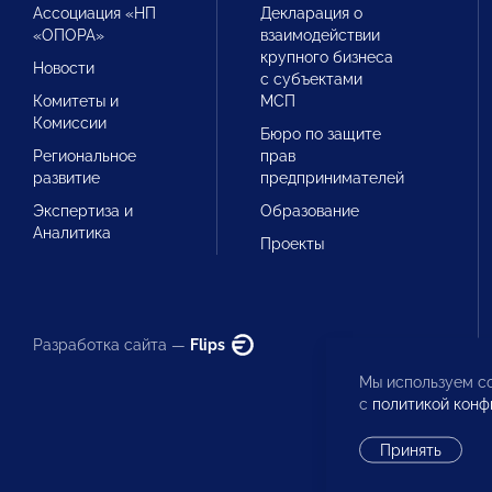
Ассоциация «НП
Декларация о
«ОПОРА»
взаимодействии
крупного бизнеса
Новости
с субъектами
Комитеты и
МСП
Комиссии
Бюро по защите
Региональное
прав
развитие
предпринимателей
Экспертиза и
Образование
Аналитика
Проекты
Разработка сайта —
Flips
Мы используем co
с
политикой конф
Принять