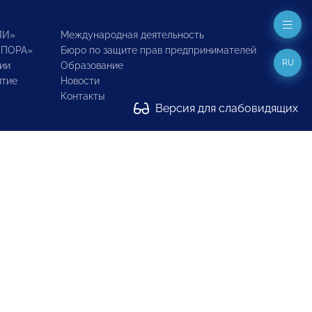
ИИ»
Международная деятельность
ОПОРА»
Бюро по защите прав предпринимателей
RU
ии
Образование
итие
Новости
Контакты
Версия для слабовидящих