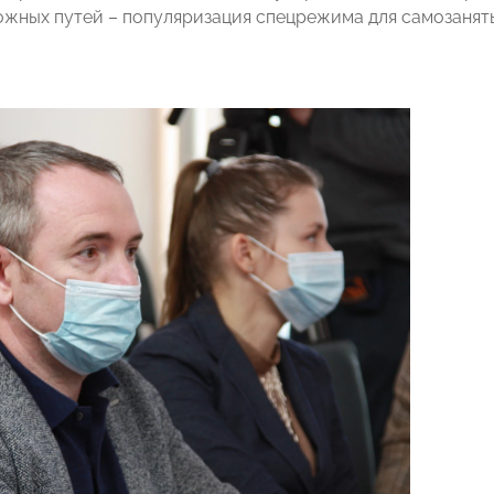
ожных путей – популяризация спецрежима для самозанят