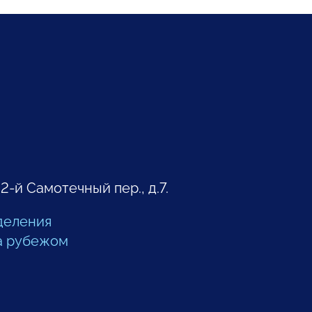
 2-й Самотечный пер., д.7.
деления
а рубежом