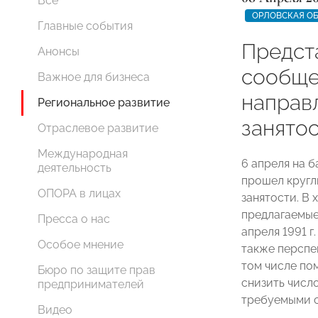
Все
ОРЛОВСКАЯ О
Главные события
Предст
Анонсы
сообще
Важное для бизнеса
направ
Региональное развитие
занятос
Отраслевое развитие
Международная
6 апреля на 
деятельность
прошел кругл
ОПОРА в лицах
занятости. В
предлагаемые
Пресса о нас
апреля 1991 г
Особое мнение
также перспе
том числе по
Бюро по защите прав
снизить числ
предпринимателей
требуемыми 
Видео