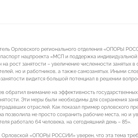
атель Орловского регионального отделения «ОПОРЫ РО
паспорт нацпроекта «МСП и поддержка индивидуальной
 на рост занятости – увеличение численности занятых в 
елей, но и работников, а также самозанятых. Иными слов
озанятости видится большой потенциал в решении вопрос
ев обратил внимание на эффективность государственных 
нятости. Эти меры были необходимы для сохранения заня
традавших отраслей. Как показал пример орловского пр
а позволила не просто сохранить рабочие места, но и ув
еля работало 64 человека, на сегодняшний день – 85».
 Орловской «ОПОРЫ РОССИИ» уверен, что эта тема треб