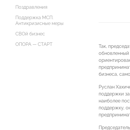
Поздравления
Поддержка МСП.
Антикризисные меры
СВОй бизнес
ОПОРА — СТАРТ
Так, председ
обновленный 
ориентирован
предпринимат
бизнеса, сам
Руслан Хахич
поддержки за
наиболее пос
поддержку, он
предпринимат
Председатель