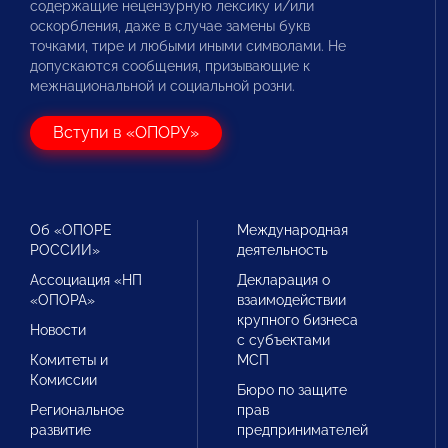
содержащие нецензурную лексику и/или
оскорбления, даже в случае замены букв
точками, тире и любыми иными символами. Не
допускаются сообщения, призывающие к
межнациональной и социальной розни.
Вступи в «ОПОРУ»
Об «ОПОРЕ
Международная
РОССИИ»
деятельность
Ассоциация «НП
Декларация о
«ОПОРА»
взаимодействии
крупного бизнеса
Новости
с субъектами
Комитеты и
МСП
Комиссии
Бюро по защите
Региональное
прав
развитие
предпринимателей