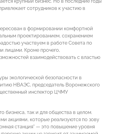
ется крупный бизнес. Но в последние годы
привлекает сотрудников к участию в
нтересован в формировании комфортной
альным проектированием, сохранением
радостью участвуем в работе Совета по
и лицами. Кроме прочего,
озможностей взаимодействовать с властью
уры экологической безопасности в
витию НВАЭС, председатель Воронежского
бщественный инспектор ЦЧМУ
о бизнеса, так и для общества в целом.
ми акциями, которые реализуются по зову
омная станция” — это повышение уровня
нтерские акции не зависит от занимаемой