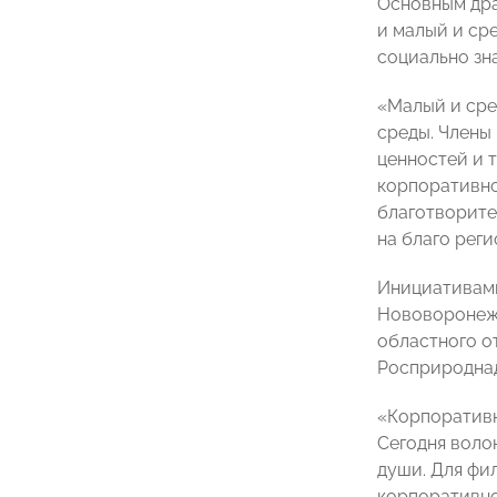
Основным дра
и малый и ср
социально зн
«Малый и сре
среды. Члены
ценностей и 
корпоративно
благотворите
на благо рег
Инициативами
Нововоронежс
областного о
Росприродна
«Корпоративно
Сегодня воло
души. Для фи
корпоративно