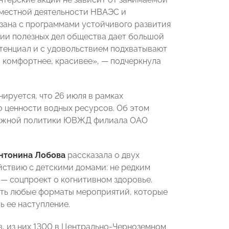
местной деятельности НВАЭС и
зана с программами устойчивого развития
ии полезных дел общества дает большой
тенциал и с удовольствием подхватывают
, комфортнее, красивее», — подчеркнула
нируется, что 26 июля в рамках
 ценности водных ресурсов. Об этом
одежной политики ЮВЖД филиала ОАО
нтонина Лобова
рассказала о двух
йствию с детскими домами: не редким
 — соцпроект о когнитивном здоровье.
вать любые форматы мероприятий, которые
ь ее наступление.
, из них 1300 в Центрально-Черноземном