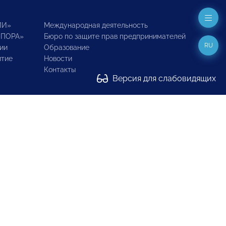
ИИ»
Международная деятельность
ОПОРА»
Бюро по защите прав предпринимателей
RU
ии
Образование
итие
Новости
Контакты
Версия для слабовидящих