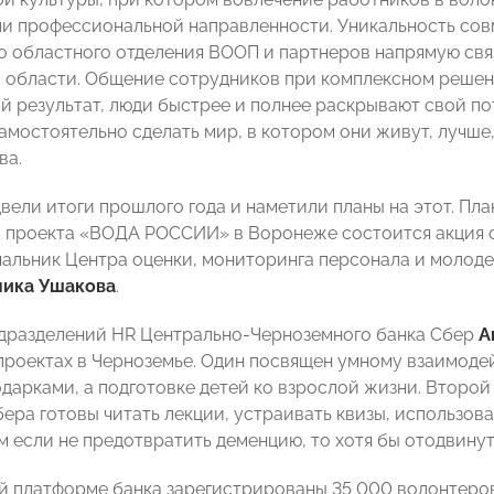
и профессиональной направленности. Уникальность сов
 областного отделения ВООП и партнеров напрямую свя
области. Общение сотрудников при комплексном решен
 результат, люди быстрее и полнее раскрывают свой по
амостоятельно сделать мир, в котором они живут, лучше
ва.
ели итоги прошлого года и наметили планы на этот. Пла
 проекта «ВОДА РОССИИ» в Воронеже состоится акция о
альник Центра оценки, мониторинга персонала и мол
ика Ушакова
.
дразделений HR Центрально-Черноземного банка Сбер
А
проектах в Черноземье. Один посвящен умному взаимоде
одарками, а подготовке детей ко взрослой жизни. Второй
ера готовы читать лекции, устраивать квизы, использо
м если не предотвратить деменцию, то хотя бы отодвинут
й платформе банка зарегистрированы 35 000 волонтеров