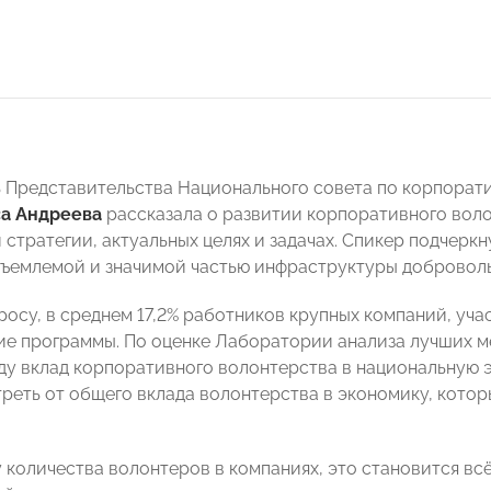
 Представительства Национального совета по корпорат
а Андреева
рассказала о развитии корпоративного воло
 стратегии, актуальных целях и задачах. Спикер подчерк
тъемлемой и значимой частью инфраструктуры доброволь
росу, в среднем 17,2% работников крупных компаний, уч
ие программы. По оценке Лаборатории анализа лучших м
ду вклад корпоративного волонтерства в национальную э
треть от общего вклада волонтерства в экономику, кото
у количества волонтеров в компаниях, это становится вс