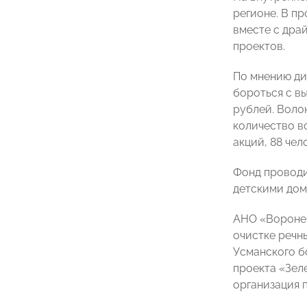
регионе. В п
вместе с дра
проектов.
По мнению д
бороться с в
рублей. Воло
количество в
акций, 88 чел
Фонд проводи
детскими дом
АНО «Воронеж
очистке речн
Усманского б
проекта «Зел
организация 