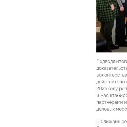
Подводя итог
доказательст
волонтерства
действительн
2025 году ре
и масштабиро
партнерами и
деловых меро
В ближайшее 