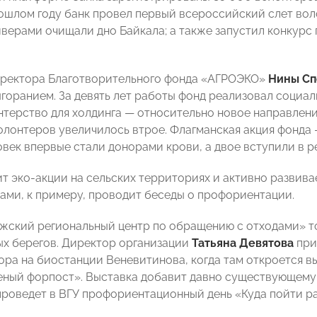
рошлом году банк провел первый всероссийский слет воло
йверами очищали дно Байкала; а также запустил конкур
иректора Благотворительного фонда «АГРОЭКО»
Нины С
ыгоранием. За девять лет работы фонд реализовал социа
нтерство для холдинга — относительно новое направлени
олонтеров увеличилось втрое. Флагманская акция фонда —
овек впервые стали донорами крови, а двое вступили в р
т эко-акции на сельских территориях и активно развива
ами, к примеру, проводит беседы о профориентации.
ский региональный центр по обращению с отходами» то
ых берегов. Директор организации
Татьяна Девятова
при
ора на биостанции Веневитинова, когда там откроется в
еный форпост». Выставка добавит давно существующему 
проведет в ВГУ профориентационный день «Куда пойти ра