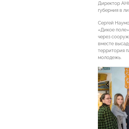
Директор АН
губерния в л
Сергей Наумо
«Дикое поле»
через сооруж
вместе высадя
территория па
молодежь.