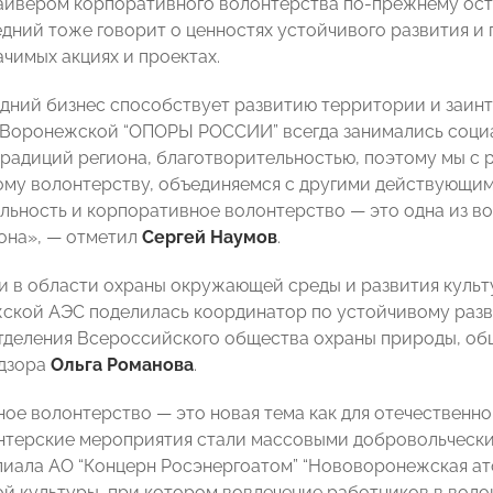
йвером корпоративного волонтерства по-прежнему оста
едний тоже говорит о ценностях устойчивого развития и 
ачимых акциях и проектах.
дний бизнес способствует развитию территории и заи
 Воронежской “ОПОРЫ РОССИИ” всегда занимались соци
традиций региона, благотворительностью, поэтому мы с 
му волонтерству, объединяемся с другими действующим
льность и корпоративное волонтерство — это одна из в
иона», — отметил
Сергей Наумов
.
 в области охраны окружающей среды и развития культ
кой АЭС поделилась координатор по устойчивому раз
тделения Всероссийского общества охраны природы, о
дзора
Ольга Романова
.
е волонтерство — это новая тема как для отечественног
нтерские мероприятия стали массовыми добровольчески
лиала АО “Концерн Росэнергоатом” “Нововоронежская ат
й культуры, при котором вовлечение работников в воло