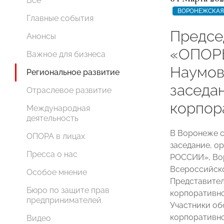
Все
ВОРОНЕЖСКАЯ
Главные события
Предсе
Анонсы
«ОПОР
Важное для бизнеса
Наумов
Региональное развитие
заседа
Отраслевое развитие
корпор
Международная
деятельность
В Воронеже с
ОПОРА в лицах
заседание, 
Пресса о нас
РОССИИ», Во
Всероссийско
Особое мнение
Представител
Бюро по защите прав
корпоративно
предпринимателей
Участники об
корпоративно
Видео