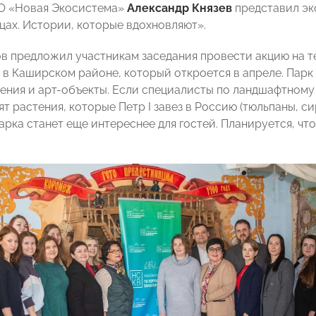
О «Новая Экосистема»
Александр Князев
представил эк
ицах. Истории, которые вдохновляют».
в предложил участникам заседания провести акцию на т
 в Каширском районе, который откроется в апреле. Пар
ения и арт-объекты. Если специалисты по ландшафтному
т растения, которые Петр I завез в Россию (тюльпаны, си
рка станет еще интереснее для гостей. Планируется, что