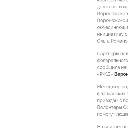
должности ил
Воронежского
Воронежской 
объединяющий
инициативу с
Ольга Романо
Партнеры подв
федерального
сообщила нач
«РЖД»
Верон
Менеджер по
флагманских 
приездам с п
Волонтеры Сб
помогут людя
На внутренне