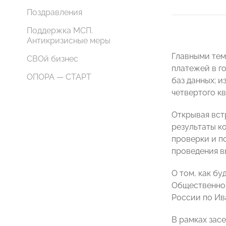
Поздравления
Поддержка МСП.
Антикризисные меры
Главными тем
СВОй бизнес
платежей в г
ОПОРА — СТАРТ
баз данных; 
четвертого кв
Открывая вст
результаты к
проверки и п
проведения в
О том, как б
Общественног
России по И
В рамках зас