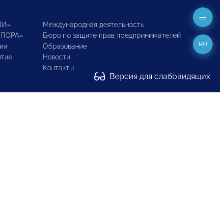
ИИ»
Международная деятельность
ОПОРА»
Бюро по защите прав предпринимателей
RU
ии
Образование
итие
Новости
Контакты
Версия для слабовидящих