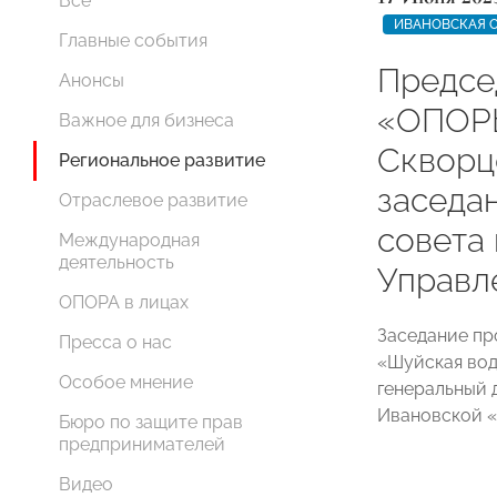
Все
ИВАНОВСКАЯ 
Главные события
Предсе
Анонсы
«ОПОРЫ
Важное для бизнеса
Скворц
Региональное развитие
заседа
Отраслевое развитие
совета
Международная
деятельность
Управл
ОПОРА в лицах
Заседание пр
Пресса о нас
«Шуйская вод
Особое мнение
генеральный 
Ивановской
Бюро по защите прав
предпринимателей
Видео