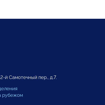
 2-й Самотечный пер., д.7.
деления
а рубежом