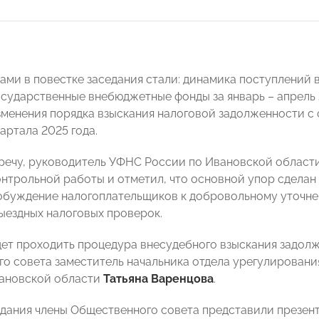
ами в повестке заседания стали: динамика поступлений 
осударственные внебюджетные фонды за январь – апрель 
изменения порядка взыскания налоговой задолженности с 
артала 2025 года.
речу, руководитель УФНС России по Ивановской област
онтрольной работы и отметил, что основной упор сделан
обуждение налогоплательщиков к добровольному уточнен
ыездных налоговых проверок.
удет проходить процедура внесудебного взыскания задо
о совета заместитель начальника отдела урегулирован
вановской области
Татьяна Варенцова
.
едания члены Общественного совета представили презент