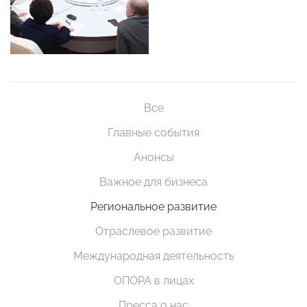
Все
Главные события
Анонсы
Важное для бизнеса
Региональное развитие
Отраслевое развитие
Международная деятельность
ОПОРА в лицах
Пресса о нас