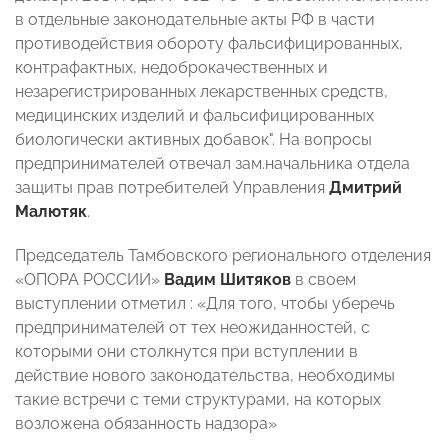
в отдельные законодательные акты РФ в части
противодействия обороту фальсифицированн
ых,
контрафактных, недоброкачествен
ных и
незарегистрирова
нных лекарственных средств,
медицинских изделий и фальсифицированн
ых
биологически активных добавок". На вопросы
предпринимателей отвечал з
ам.начальника отдела
защиты прав потребителей Управления
Дмитрий
Малютяк
.
Председатель Тамбовского регионального отделения
«ОПОРА РОССИИ»
Вадим Шитяков
в своем
выступлении отметил : «Для того, чтобы уберечь
предпринимателей от тех неожиданностей, с
которыми они столкнутся при вступлении в
действие нового законодательства
, необходимы
такие встречи с теми структурами, на которых
возложена обязанность надзора»