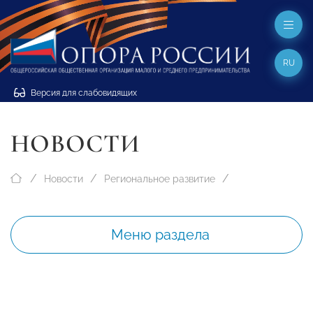
RU
Версия для слабовидящих
НОВОСТИ
Новости
Региональное развитие
Меню раздела