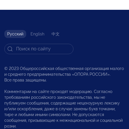
Русский
English
中文
© 2023 Общероссийская общественная организация малого
и среднего предпринимательства «ОПОРА РОССИИ».
Все права защищены.
Комментарии на сайте проходят модерацию. Согласно
требованиям российского законодательства, мы не
публикуем сообщения, содержащие нецензурную лексику
и/или оскорбления, даже в случае замены букв точками,
тире и любыми иными символами. Не допускаются
сообщения, призывающие к межнациональной и социальной
розни.