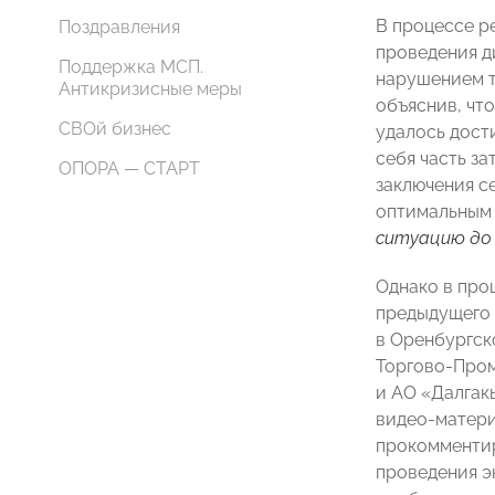
В процессе ре
Поздравления
проведения д
Поддержка МСП.
нарушением т
Антикризисные меры
объяснив, чт
СВОй бизнес
удалось дост
себя часть з
ОПОРА — СТАРТ
заключения с
оптимальным 
ситуацию до
Однако в про
предыдущего 
в Оренбургск
Торгово-Пром
и АО «Далгак
видео-матери
прокомментир
проведения э