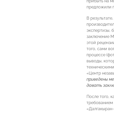
прибыть на м
предложили п
В результате
производител
экспертизы, 
заключение М
этой рецензи
того, сами в
процессе (фо
выводы, кото
техническими
«Центр незав
приведены ме
давать закл
После того, к
требованием 
«Далгакыран