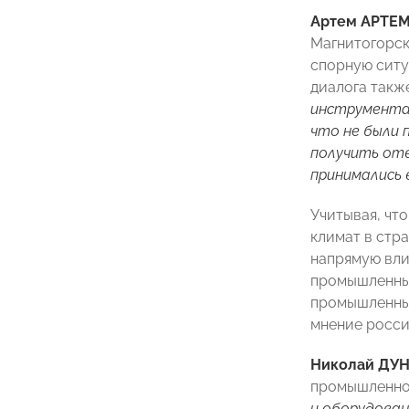
Артем АРТЕ
Магнитогорс
спорную ситу
диалога такж
инструментах
что не были 
получить отв
принимались 
Учитывая, чт
климат в стр
напрямую вли
промышленный
промышленных
мнение росси
Николай ДУ
промышленно
и оборудован