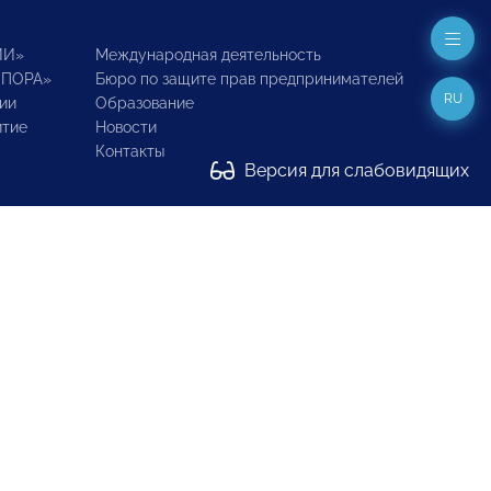
ИИ»
Международная деятельность
ОПОРА»
Бюро по защите прав предпринимателей
RU
ии
Образование
итие
Новости
Контакты
Версия для слабовидящих