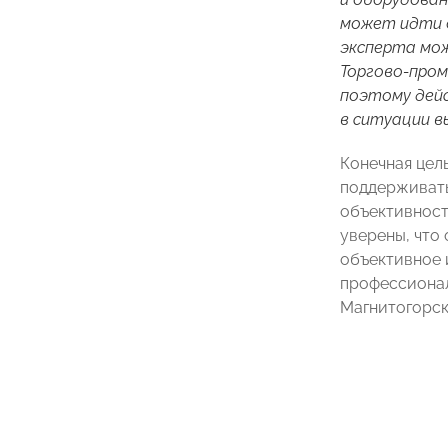
может идти о
эксперта мож
Торгово-пром
поэтому дейс
в ситуации в
Конечная цел
поддерживать
объективност
уверены, что
объективное 
профессионал
Магнитогорск