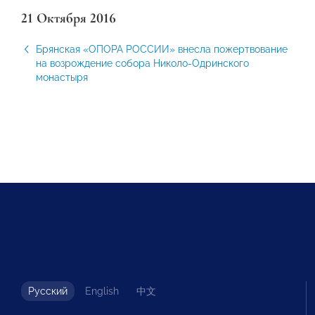
21 Октября 2016
Брянская «ОПОРА РОССИИ» внесла пожертвование
на возрождение собора Николо-Одринского
монастыря
Русский
English
中文