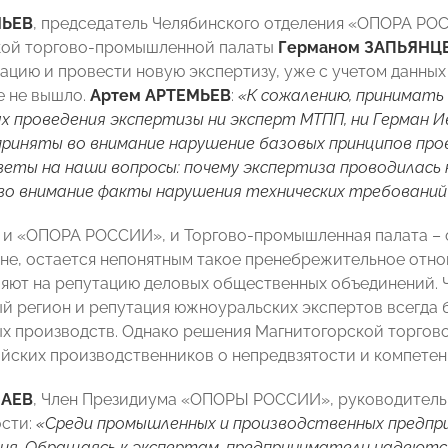
МЬЕВ
, председатель Челябинского отделения «ОПОРА РО
кой торгово-промышленной палаты
Германом ЗАПЬЯН
ацию и провести новую экспертизу, уже с учетом данных
е не вышло.
Артем АРТЕМЬЕВ
:
«К сожалению, принимать
 проведения экспертизы ни эксперт МТПП, ни Герман Ив
приняты во внимание нарушение базовых принципов пров
еты на наши вопросы: почему экспертиза проводилась
во внимание факты нарушения технических требований
о и «ОПОРА РОССИИ», и Торгово-промышленная палата –
ане, остается непонятным такое пренебрежительное отно
яют на репутацию деловых общественных объединений. Ч
 регион и репутация южноуральских экспертов всегда 
 производств. Однако решения Магнитогорской торгов
йских производственников о непредвзятости и компетен
НАЕВ
, Член Президиума «ОПОРЫ РОССИИ», руководител
сти:
«Среди промышленных и производственных предпри
ия. Обращаясь к экспертам, предприниматели надеются