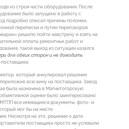
ходе из строя части оборудования. После
удование было запущено в работу с
од подробно описал причины поломки,
зионной переписки и путем переговоров
кыран» решило пойти навстречу и взять на
зательной оплаты ремонтных работ и
ования, такой выход из ситуации казался
и для обеих сторон и не доводить
-поставщика.
иректор, который аннулировал решение
 переложив всю вину на поставщика. Завод
ая была назначена в Магнитогорскую
 объективной оценке было заинтересовано
 МТПП все имеющиеся документы, фото- и
оторый мог бы на месте
я. Несмотря на это, решение о дате
едставители поставщика просто не успевали