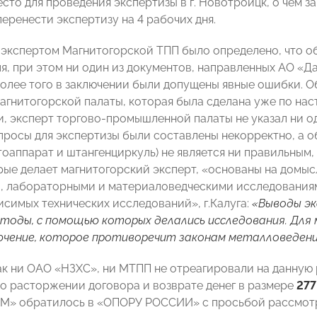
есто для проведения экспертизы в г. Новотроицк, о чем 
еренести экспертизу на 4 рабочих дня.
, экспертом Магнитогорской ТПП было определено, что о
я, при этом ни один из документов, направленных АО «Д
более того в заключении были допущены явные ошибки. О
агнитогорской палаты, которая была сделана уже по на
и, эксперт торгово-промышленной палаты не указал ни од
опросы для экспертизы были составлены некорректно, а 
тоаппарат и штангенциркуль) не является ни правильным,
рые делает магнитогорский эксперт, «основаны на домыс
, лабораторными и материаловедческими исследования
исимых технических исследований», г.Калуга:
«Выводы эк
тоды, с помощью которых делались исследования. Для 
ючение, которое противоречит законам металловедени
ак ни ОАО «НЗХС», ни МТПП не отреагировали на данную р
о расторжении договора и возврате денег в размере
277
-М» обратилось в «ОПОРУ РОССИИ» с просьбой рассмот