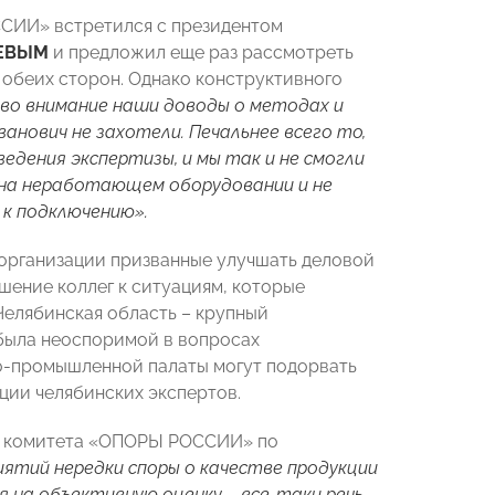
ССИИ» встретился с президентом
ЦЕВЫМ
и предложил еще раз рассмотреть
 обеих сторон. Однако конструктивного
 во внимание наши доводы о методах и
анович не захотели. Печальнее всего то,
едения экспертизы, и мы так и не смогли
 на неработающем оборудовании и не
 к подключению».
 организации призванные улучшать деловой
шение коллег к ситуациям, которые
елябинская область – крупный
была неоспоримой в вопросах
о-промышленной палаты могут подорвать
ции челябинских экспертов.
ь комитета «ОПОРЫ РОССИИ» по
ятий нередки споры о качестве продукции
 на объективную оценку – все-таки речь