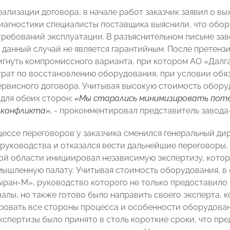
ализации договора, в начале работ заказчик заявил о вы
иагностики специалисты поставщика выяснили, что обор
ребований эксплуатации. В разъяснительном письме зав
о данный случай не является гарантийным. После претен
игнуть компромиссного варианта, при котором АО «Далга
атрат по восстановлению оборудования, при условии обя
ервисного договора. Учитывая высокую стоимость оборуд
для обеих сторон:
«Мы старались минимизировать потер
 конфликта»,
- прокомментировал представитель завода
цессе переговоров у заказчика сменился генеральный д
руководства и отказался вести дальнейшие переговоры,
ой области инициировал независимую экспертизу, котор
ышленную палату. Учитывая стоимость оборудования, в
ыран-М», руководство которого не только предоставило
алы, но также готово было направить своего эксперта, к
овать все стороны процесса и особенности оборудовани
кспертизы было принято в столь короткие сроки, что пр