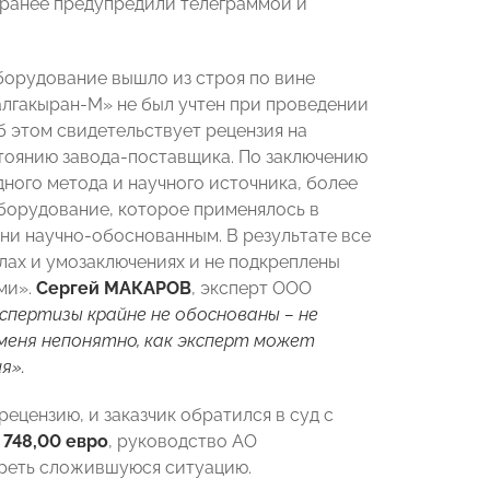
заранее предупредили телеграммой и
борудование вышло из строя по вине
алгакыран-М» не был учтен при проведении
б этом свидетельствует рецензия на
стоянию завода-поставщика. По заключению
ного метода и научного источника, более
оборудование, которое применялось в
 ни научно-обоснованным. В результате все
лах и умозаключениях и не подкреплены
ми».
Сергей МАКАРОВ
, эксперт ООО
спертизы крайне не обоснованы – не
меня непонятно, как эксперт может
я».
ецензию, и заказчик обратился в суд с
 748,00 евро
, руководство АО
реть сложившуюся ситуацию.