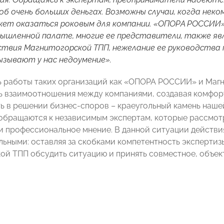
б очень больших деньгах. Возможны случаи, когда нек
ет оказаться роковым для компании. «ОПОРА РОССИИ» 
ышленной палате, многие ее представители, также яв
твия Магнитогорской ТПП, нежелание ее руководства 
ызывают у нас недоумение».
ь работы таких организаций как «ОПОРА РОССИИ» и Магн
 взаимоотношения между компаниями, создавая комфорт
ь в решении бизнес-споров – краеугольный камень наш
 обращаются к независимым экспертам, которые рассмотр
и профессиональное мнение. В данной ситуации действия 
ьными: оставляя за скобками компетентность экспертиз
ой ТПП обсудить ситуацию и принять совместное, объек