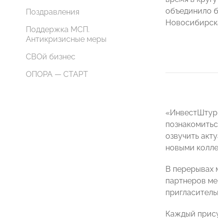
объединило б
Поздравления
Новосибирск
Поддержка МСП.
Антикризисные меры
СВОй бизнес
ОПОРА — СТАРТ
«ИнвестШтурм
познакомитьс
озвучить акт
новыми колле
В перерывах 
партнеров ме
пригласитель
Каждый прису