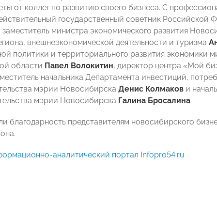
еты от коллег по развитию своего бизнеса. С професси
ействительный государственный советник Российской 
, заместитель министра экономического развития Новос
егиона, внешнеэкономической деятельности и туризма
А
ой политики и территориального развития экономики м
ой области
Павел Волокитин
, директор центра «Мой б
заместитель начальника Департамента инвестиций, потре
тельства мэрии Новосибирска
Денис Колмаков
и началь
тельства мэрии Новосибирска
Галина Бросалина
.
ли благодарность представителям новосибирского бизне
она.
формационно-аналитический портал Infopro54.ru