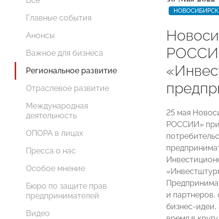
Все
НОВОСИБИРСК
Главные события
Новоси
Анонсы
РОССИ
Важное для бизнеса
«Инвес
Региональное развитие
предпр
Отраслевое развитие
Международная
25 мая Новос
деятельность
РОССИИ» при
ОПОРА в лицах
потребительс
предпринимат
Пресса о нас
Инвестицион
Особое мнение
«Инвестштурм
Предпринимат
Бюро по защите прав
и партнеров,
предпринимателей
бизнес-идеи, 
Видео
время в круг