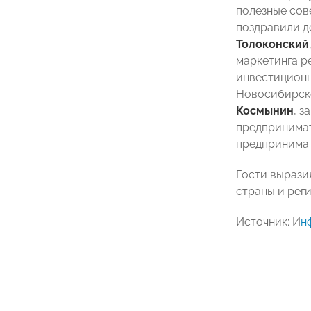
полезные сов
поздравили д
Толоконский
маркетинга р
инвестиционн
Новосибирск
Космынин
, 
предпринима
предпринима
Гости вырази
страны и реги
Источник: И
н