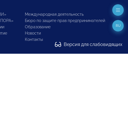
ИИ»
Международная деятельность
ОПОРА»
Бюро по защите прав предпринимателей
RU
ии
Образование
итие
Новости
Контакты
Версия для слабовидящих