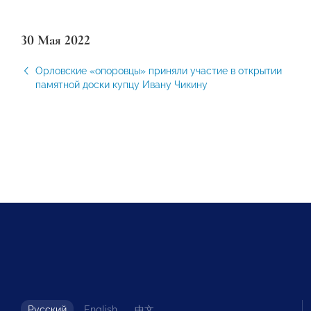
30 Мая 2022
Орловские «опоровцы» приняли участие в открытии
памятной доски купцу Ивану Чикину
Русский
English
中文