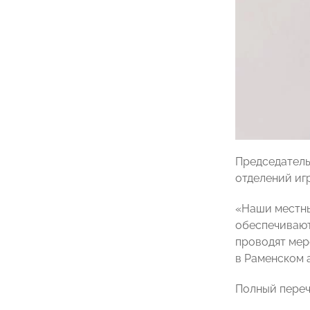
Председател
отделений иг
«Наши местны
обеспечивают
проводят мер
в Раменском 
Полный переч