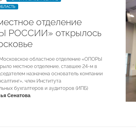
ОБЛАСТЬ
местное отделение
Ы РОССИИ» открылось
осковье
 Московское областное отделение «ОПОРЫ
ыло местное отделение, ставшее 24-м в
дседателем назначена основатель компании
салтинг», член Института
ьных бухгалтеров и аудиторов (ИПБ)
ья Сенатова
.