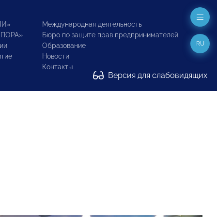
ИИ»
Международная деятельность
ОПОРА»
Бюро по защите прав предпринимателей
RU
ии
Образование
итие
Новости
Контакты
Версия для слабовидящих