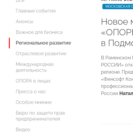
Все
МОСКОВСКАЯ 
Главные события
Новое 
Анонсы
«ОПОР
Важное для бизнеса
в Подм
Региональное развитие
Отраслевое развитие
В Раменском
Международная
РОССИИ» откр
деятельность
регионе. Пре
«Финсофт Кон
ОПОРА в лицах
профессионал
Пресса о нас
России
Натал
Особое мнение
Бюро по защите прав
предпринимателей
Видео