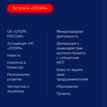
Вступи в «ОПОРУ»
Об «ОПОРЕ
Международная
РОССИИ»
деятельность
Ассоциация «НП
Декларация о
«ОПОРА»
взаимодействии
крупного бизнеса
Новости
с субъектами
Комитеты и
МСП
Комиссии
Бюро по защите
Региональное
прав
развитие
предпринимателей
Экспертиза и
Образование
Аналитика
Проекты