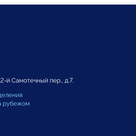
 2-й Самотечный пер., д.7.
деления
а рубежом