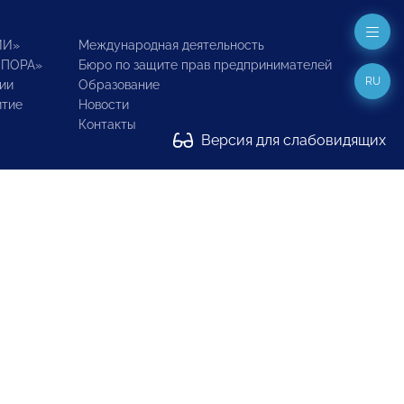
ИИ»
Международная деятельность
ОПОРА»
Бюро по защите прав предпринимателей
RU
ии
Образование
итие
Новости
Контакты
Версия для слабовидящих