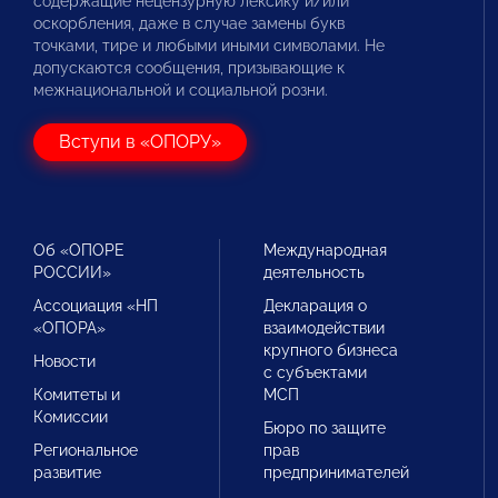
содержащие нецензурную лексику и/или
оскорбления, даже в случае замены букв
точками, тире и любыми иными символами. Не
допускаются сообщения, призывающие к
межнациональной и социальной розни.
Вступи в «ОПОРУ»
Об «ОПОРЕ
Международная
РОССИИ»
деятельность
Ассоциация «НП
Декларация о
«ОПОРА»
взаимодействии
крупного бизнеса
Новости
с субъектами
Комитеты и
МСП
Комиссии
Бюро по защите
Региональное
прав
развитие
предпринимателей