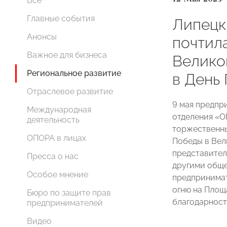
Все
Главные события
Липец
Анонсы
почтил
Важное для бизнеса
Велико
Региональное развитие
в День
Отраслевое развитие
9 мая предпр
Международная
отделения «
деятельность
торжественны
ОПОРА в лицах
Победы в Вел
представител
Пресса о нас
другими общ
Особое мнение
предпринимат
огню на Площ
Бюро по защите прав
благодарност
предпринимателей
Видео