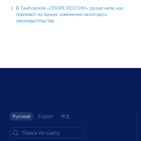
В Тамбовской «ОПОРЕ РОССИИ» разъяснили, как
повлияют на бизнес изменения налогового
законодательства
Русский
English
中文