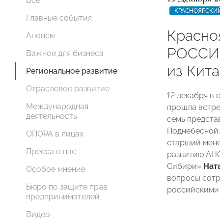
Все
КРАСНОЯРСКИЙ
Главные события
Красно
Анонсы
РОССИИ
Важное для бизнеса
из Кита
Региональное развитие
Отраслевое развитие
12 декабря 
Международная
прошла встре
деятельность
семь предста
Поднебесной.
ОПОРА в лицах
старший мен
Пресса о нас
развитию АНО
Сибири»
Нат
Особое мнение
вопросы сотр
Бюро по защите прав
российскими 
предпринимателей
Видео