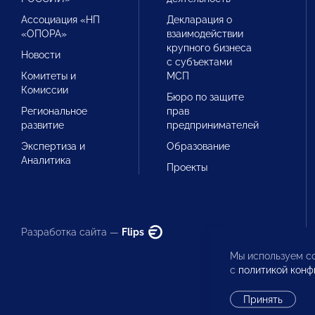
Ассоциация «НП
Декларация о
«ОПОРА»
взаимодействии
крупного бизнеса
Новости
с субъектами
Комитеты и
МСП
Комиссии
Бюро по защите
Региональное
прав
развитие
предпринимателей
Экспертиза и
Образование
Аналитика
Проекты
Разработка сайта —
Flips
Мы используем co
с
политикой конф
Принять