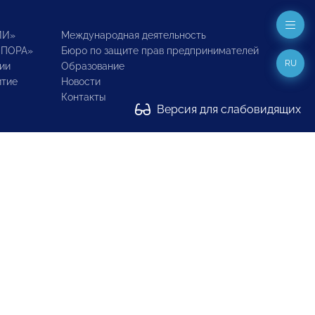
ИИ»
Международная деятельность
ОПОРА»
Бюро по защите прав предпринимателей
RU
ии
Образование
итие
Новости
Контакты
Версия для слабовидящих