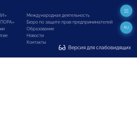
ИИ»
Международная деятельность
ОПОРА»
Бюро по защите прав предпринимателей
RU
ии
Образование
итие
Новости
Контакты
Версия для слабовидящих