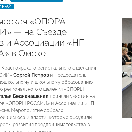
 КРАЙ
ярская «ОПОРА
» — на Съезде
в и Ассоциации «НП
» в Омске
 Красноярского регионального отделения
ССИИ»
Сергей Петров
и Председатель
дошкольному и школьному образованию
о регионального отделения «ОПОРЫ
талья Бедианашвили
приняли участие на
ров «ОПОРЫ РОССИИ» и Ассоциации «НП
ске. Мероприятие собрало
ей бизнеса и власти, которые обсудили
росы развития предпринимательства в
ти и в России в целом.