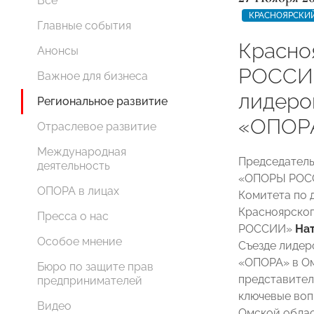
Все
КРАСНОЯРСКИЙ
Главные события
Красно
Анонсы
РОССИИ
Важное для бизнеса
лидеро
Региональное развитие
«ОПОРА
Отраслевое развитие
Международная
Председатель
деятельность
«ОПОРЫ РО
ОПОРА в лицах
Комитета по 
Красноярског
Пресса о нас
РОССИИ»
На
Особое мнение
Съезде лиде
«ОПОРА» в Ом
Бюро по защите прав
представител
предпринимателей
ключевые воп
Видео
Омской облас