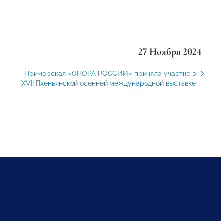
27 Ноября 2024
Приморская «ОПОРА РОССИИ» приняла участие в
XVII Пхеньянской осенней международной выставке