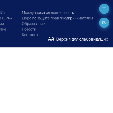
ИИ»
Международная деятельность
ОПОРА»
Бюро по защите прав предпринимателей
RU
ии
Образование
итие
Новости
Контакты
Версия для слабовидящих