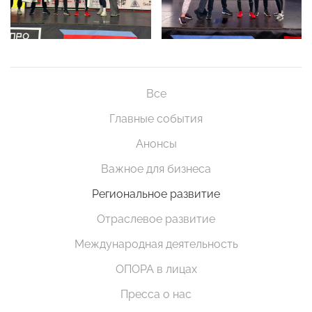
Все
Главные события
Анонсы
Важное для бизнеса
Региональное развитие
Отраслевое развитие
Международная деятельность
ОПОРА в лицах
Пресса о нас