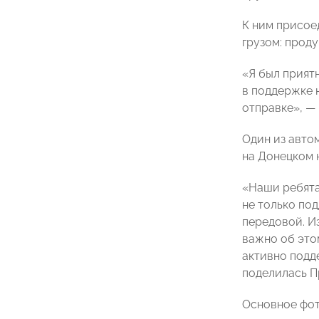
К ним присое
грузом: прод
«Я был приятн
в поддержке н
отправке», —
Один из авто
на Донецком 
«Наши ребята
не только по
передовой. Из
важно об это
активно подд
поделилась П
Основное фото