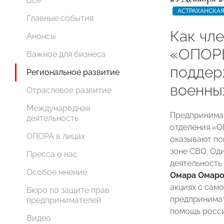
Все
АСТРАХАНСКАЯ
Главные события
Как чл
Анонсы
«ОПОР
Важное для бизнеса
поддер
Региональное развитие
военны
Отраслевое развитие
Международная
Предпринимат
деятельность
отделения «
ОПОРА в лицах
оказывают по
зоне СВО. Од
Пресса о нас
деятельност
Особое мнение
Омара Омаро
акциях с сам
Бюро по защите прав
предпринимат
предпринимателей
помощь росс
Видео