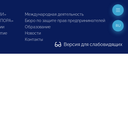
ИИ»
Международная деятельность
ОПОРА»
Бюро по защите прав предпринимателей
RU
ии
Образование
итие
Новости
Контакты
Версия для слабовидящих