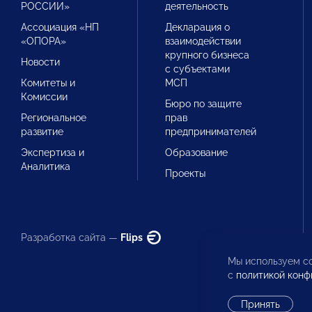
РОССИИ»
деятельность
Ассоциация «НП
Декларация о
«ОПОРА»
взаимодействии
крупного бизнеса
Новости
с субъектами
Комитеты и
МСП
Комиссии
Бюро по защите
Региональное
прав
развитие
предпринимателей
Экспертиза и
Образование
Аналитика
Проекты
Разработка сайта —
Flips
Мы используем co
с
политикой конф
Принять