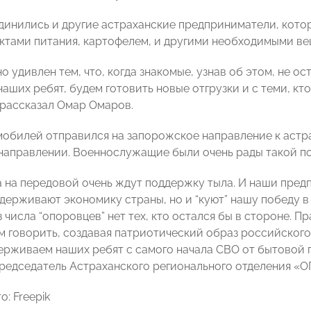
динились и другие астраханские предприниматели, кот
уктами питания, картофелем, и другими необходимыми в
о удивлен тем, что, когда знакомые, узнав об этом, не о
аших ребят, будем готовить новые отгрузки и с теми, кто
 рассказал Омар Омаров.
мобилей отправился на запорожское направление к астр
направлении. Военнослужащие были очень рады такой п
 на передовой очень ждут поддержку тыла. И наши пред
ддерживают экономику страны, но и “куют” нашу победу 
 числа “опоровцев” нет тех, кто остался бы в стороне. Пра
м говорить, создавая патриотический образ российског
ерживаем наших ребят с самого начала СВО от бытовой
редседатель Астраханского регионального отделения
: Freepik