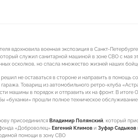
еля вдохновила военная экспозиция в Санкт-Петербурге
который служил санитарной машиной в зоне СВО с мая это
нных осколков, но спасла множество жизней наших бойц
решил не оставаться в стороне и направить в помощь со
 гаража. Товарищ из автомобильного ретро-клуба «Астр
сти машины в порядок и отправить их на фронт. В итоге
обы «буханки» прошли полное техническое обслуживани
рову присоединился
Владимир Полянский
, который при
 фонда «Доброволец»
Евгений Климов
и
Зуфар Садыков
одимой помощи в зону СВО