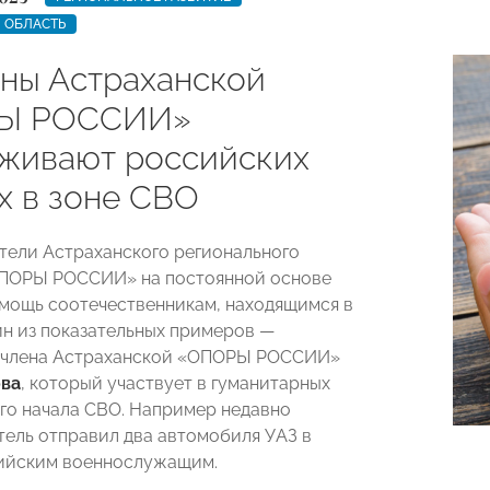
 ОБЛАСТЬ
ены Астраханской
Ы РОССИИ»
живают российских
х в зоне СВО
ели Астраханского регионального
ОПОРЫ РОССИИ» на постоянной основе
мощь соотечественникам, находящимся в
ин из показательных примеров —
ь члена Астраханской «ОПОРЫ РОССИИ»
ва
, который участвует в гуманитарных
ого начала СВО. Например недавно
ель отправил два автомобиля УАЗ в
ийским военнослужащим.