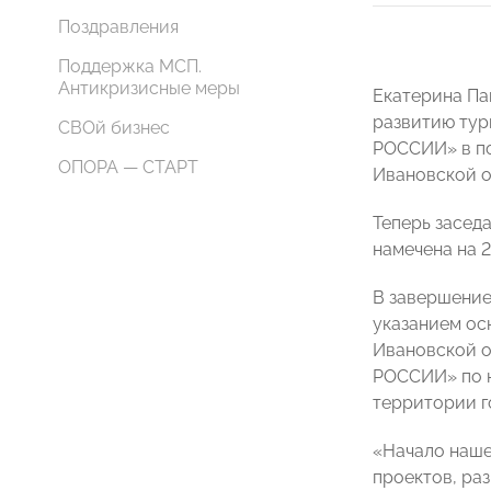
Поздравления
Поддержка МСП.
Антикризисные меры
Екатерина Па
развитию тур
СВОй бизнес
РОССИИ» в по
ОПОРА — СТАРТ
Ивановской о
Теперь засед
намечена на 
В завершение
указанием ос
Ивановской о
РОССИИ» по н
территории г
«Начало наше
проектов, ра