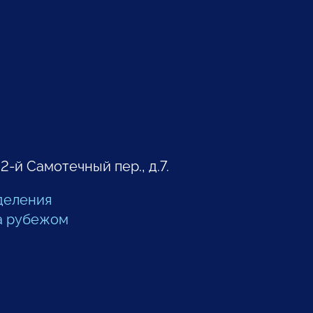
 2-й Самотечный пер., д.7.
деления
а рубежом