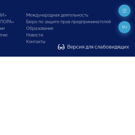
ИИ»
Международная деятельность
ОПОРА»
Бюро по защите прав предпринимателей
RU
ии
Образование
итие
Новости
Контакты
Версия для слабовидящих