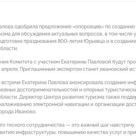
влова одобрила предложение «опоровцев» по созданию 
изма для обсуждения актуальных вопросов, в том числе
дготовке празднования 800-летия Юрьевца и в создани
бласти.
ания Комитета с участием Екатерины Павловой будут пр
2 апреля. Приглашенным экспертом станет ивановский ис
 встречи Екатерина Павлова анонсировала создание ин
новных достопримечательностей и опорных туристических
бласти. Директор Центра развития туризма также под
алаживанию электронной навигации и организации дост
орода Иваново.
го тесного сотрудничества — это важный шаг навстреч
звитию инфраструктуры, повышению качества услуг и пр