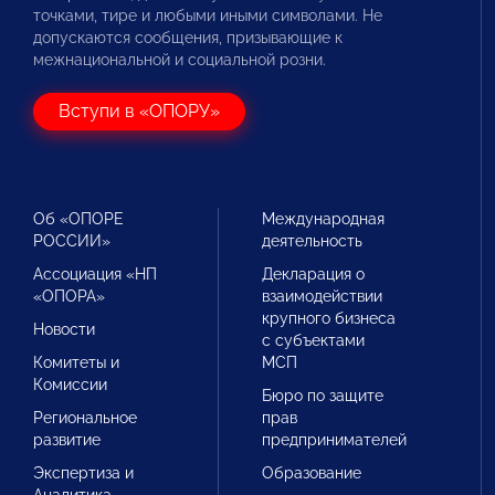
точками, тире и любыми иными символами. Не
допускаются сообщения, призывающие к
межнациональной и социальной розни.
Вступи в «ОПОРУ»
Об «ОПОРЕ
Международная
РОССИИ»
деятельность
Ассоциация «НП
Декларация о
«ОПОРА»
взаимодействии
крупного бизнеса
Новости
с субъектами
Комитеты и
МСП
Комиссии
Бюро по защите
Региональное
прав
развитие
предпринимателей
Экспертиза и
Образование