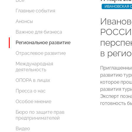
Все
ИВАНОВСКАЯ 
Главные события
Иванов
Анонсы
РОССИ
Важное для бизнеса
перспе
Региональное развитие
в реги
Отраслевое развитие
Международная
Приглашенным
деятельность
развитию ту
ОПОРА в лицах
которое прош
развития тури
Пресса о нас
Эксперт позн
Особое мнение
готовность б
Бюро по защите прав
предпринимателей
Видео