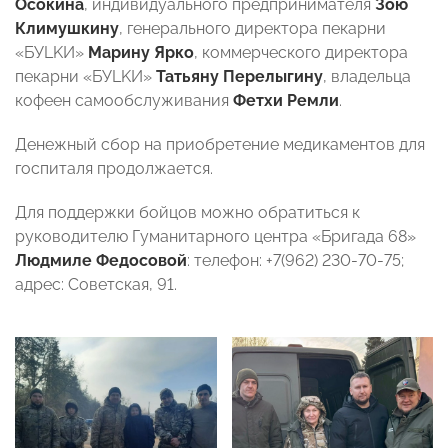
Осокина
, индивидуального предпринимателя
Зою
Климушкину
, генерального директора пекарни
«БУLKИ»
Марину
Ярко
, коммерческого директора
пекарни «БУLKИ»
Татьяну
Перелыгину
, владельца
кофеен самообслуживания
Фетхи
Ремли
.
Денежный сбор на приобретение медикаментов для
госпиталя продолжается.
Для поддержки бойцов можно обратиться к
руководителю Гуманитарного центра «Бригада 68»
Людмиле Федосовой
: телефон: +7(962) 230-70-75;
адрес: Советская, 91.