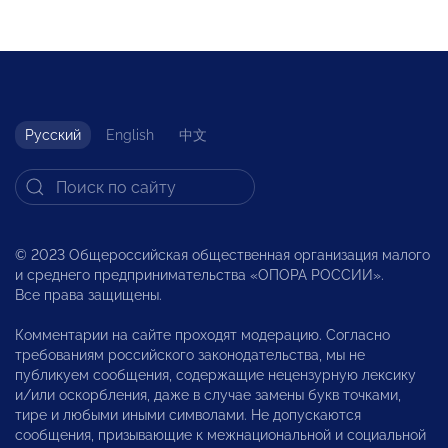
Русский
English
中文
© 2023 Общероссийская общественная организация малого
и среднего предпринимательства «ОПОРА РОССИИ».
Все права защищены.
Комментарии на сайте проходят модерацию. Согласно
требованиям российского законодательства, мы не
публикуем сообщения, содержащие нецензурную лексику
и/или оскорбления, даже в случае замены букв точками,
тире и любыми иными символами. Не допускаются
сообщения, призывающие к межнациональной и социальной