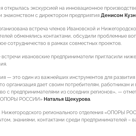
я открылась экскурсией на инновационное производств
и знакомством с директором предприятия
Денисом Куз
рганизована встреча членов Ивановской и Нижегородс
елей обменялись контактами, обсудили проблемные воп
ое сотрудничество в рамках совместных проектов.
 встречи ивановские предприниматели пригласили ниже
ия.
ия — это один из важнейших инструментов для развития
что организация дает своим потребителям, работникам и
во с предпринимателями из соседних регионов», — отм
 «ОПОРЫ РОССИИ»
Наталья Щекурова
.
ь Нижегородского регионального отделения «ОПОРЫ Р
ытом, знаниями, контактами среди предпринимателей – 