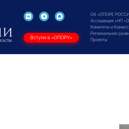
Об «ОПОРЕ РОСС
Ассоциация «НП «
Комитеты и Комисс
Региональное разв
Вступи в «ОПОРУ»
Проекты