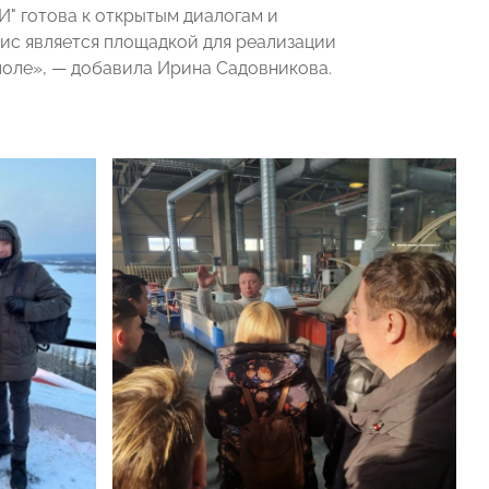
 готова к открытым диалогам и
ис является площадкой для реализации
 поле», — добавила Ирина Садовникова.