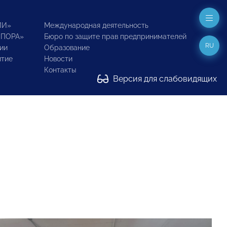
ИИ»
Международная деятельность
ОПОРА»
Бюро по защите прав предпринимателей
RU
ии
Образование
итие
Новости
Контакты
Версия для слабовидящих