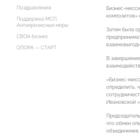
Поздравления
Бизнес-мисси
композитов» 
Поддержка МСП.
Антикризисные меры
Затем была о
СВОй бизнес
предпринимат
взаимовыгодн
ОПОРА — СТАРТ
В завершение
взаимодейств
«Бизнес-мисс
определить, 
сотрудничест
Ивановской
Председател
что обмен оп
объединения.