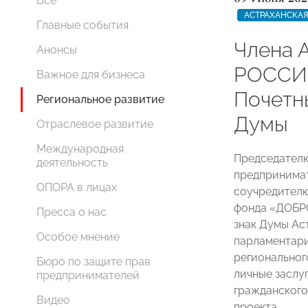
Все
АСТРАХАНСКАЯ
Главные события
Члена 
Анонсы
РОССИИ
Важное для бизнеса
Почетн
Региональное развитие
Думы
Отраслевое развитие
Международная
Председател
деятельность
предпринима
ОПОРА в лицах
соучредителю
фонда «ДОБР
Пресса о нас
знак Думы Ас
Особое мнение
парламентари
региональног
Бюро по защите прав
личные заслу
предпринимателей
гражданского
Видео
проекта.