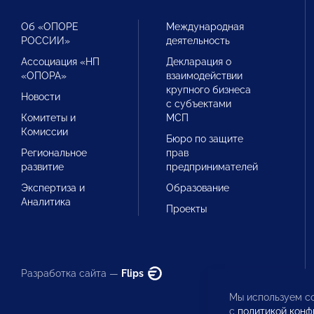
Об «ОПОРЕ
Международная
РОССИИ»
деятельность
Ассоциация «НП
Декларация о
«ОПОРА»
взаимодействии
крупного бизнеса
Новости
с субъектами
Комитеты и
МСП
Комиссии
Бюро по защите
Региональное
прав
развитие
предпринимателей
Экспертиза и
Образование
Аналитика
Проекты
Разработка сайта —
Flips
Мы используем co
с
политикой конф