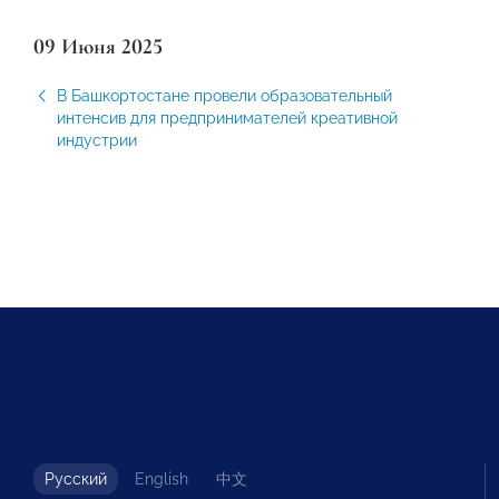
09 Июня 2025
В Башкортостане провели образовательный
интенсив для предпринимателей креативной
индустрии
Русский
English
中文