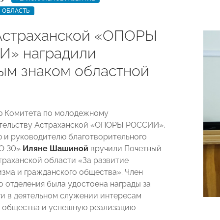
 ОБЛАСТЬ
Астраханской «ОПОРЫ
» наградили
ым знаком областной
ю Комитета по молодежному
тельству Астраханской «ОПОРЫ РОССИИ»,
 и руководителю благотворительного
О 30»
Иляне Шашиной
вручили Почетный
траханской области «За развитие
зма и гражданского общества». Член
о отделения была удостоена награды за
ги в деятельном служении интересам
 общества и успешную реализацию