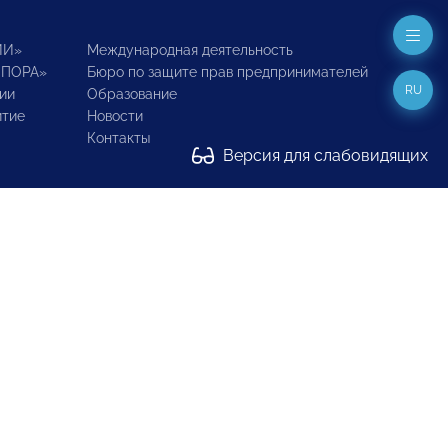
ИИ»
Международная деятельность
ОПОРА»
Бюро по защите прав предпринимателей
RU
ии
Образование
итие
Новости
Контакты
Версия для слабовидящих