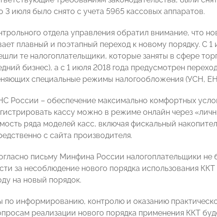
о 3 июля было снято с учета 5965 кассовых аппаратов.
нтрольного отдела управления обратил внимание, что но
ает плавный и поэтапный переход к новому порядку. С 1 
ешли те налогоплательщики, которые заняты в сфере тор
дний бизнес), а с 1 июля 2018 года предусмотрен перехо
еняющих специальные режимы налогообложения (УСН, ЕН
С России – обеспечение максимально комфортных услов
егистрировать кассу можно в режиме онлайн через «личн
ость ряда моделей касс, включая фискальный накопитель,
едственно с сайта производителя.
согласно письму Минфина России налогоплательщики не 
сти за несоблюдение нового порядка использования КК
оду на новый порядок.
ы по информированию, контролю и оказанию практичес
опросам реализации нового порядка применения ККТ буд