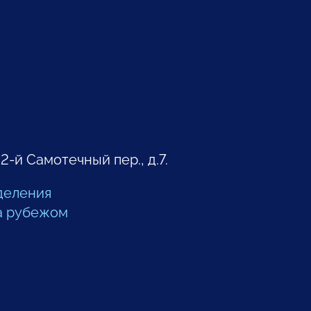
 2-й Самотечный пер., д.7.
деления
а рубежом