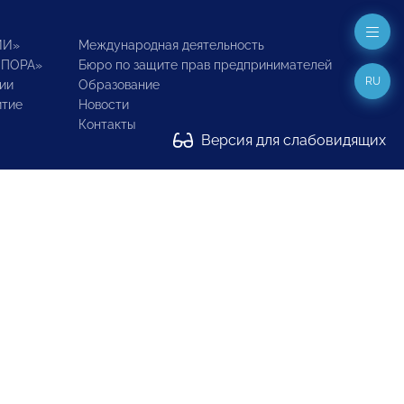
ИИ»
Международная деятельность
ОПОРА»
Бюро по защите прав предпринимателей
RU
ии
Образование
итие
Новости
Контакты
Версия для слабовидящих