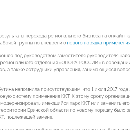
 результаты перехода регионального бизнеса на онлайн-
абочей группы по внедрению
нового порядка применени
ошло под руководством заместителя руководителя нало
 регионального отделения «ОПОРА РОССИИ» в совещании
ов, а также сотрудники управления, занимающиеся воп
утина напомнила присутствующим, что 1 июля 2017 года
новую систему применения ККТ. К этому сроку организа
модернизировать имеющийся парк ККТ или заменить его 
а территории Брянской области по новому порядку было з
КТ, подлежащей замене.
ответствующие требованиям законодательства, были сня