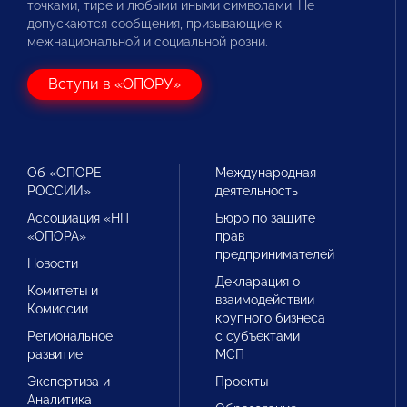
точками, тире и любыми иными символами. Не
допускаются сообщения, призывающие к
межнациональной и социальной розни.
Вступи в «ОПОРУ»
Об «ОПОРЕ
Международная
РОССИИ»
деятельность
Ассоциация «НП
Бюро по защите
«ОПОРА»
прав
предпринимателей
Новости
Декларация о
Комитеты и
взаимодействии
Комиссии
крупного бизнеса
Региональное
с субъектами
развитие
МСП
Экспертиза и
Проекты
Аналитика