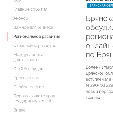
Все
БРЯНСКАЯ ОБЛ
Главные события
Брянс
Анонсы
обсуди
Важное для бизнеса
регион
Региональное развитие
онлайн
Отраслевое развитие
по Бря
Международная
деятельность
Более 7,1 тыс
ОПОРА в лицах
Брянской обл
Пресса о нас
вступления в 
№290-ФЗ 2292
Особое мнение
новый порядо
Бюро по защите прав
техники.
предпринимателей
Видео