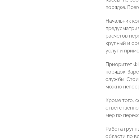
порядке. Всег
Начальник ко
предусматрив
расчетов пер
крупный и сре
услуг и прим
Приоритет ФН
порядок. Зар
службы. Стоим
можно непоср
Кроме того, 
ответственно
мер по перех
Работа групп
области по в