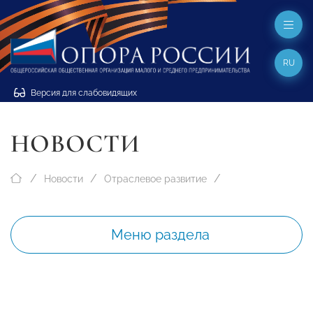
RU
Версия для слабовидящих
НОВОСТИ
Новости
Отраслевое развитие
Меню раздела