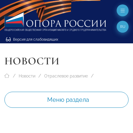
RU
Версия для слабовидящих
НОВОСТИ
Новости
Отраслевое развитие
Меню раздела