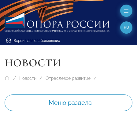
RU
Версия для слабовидящих
НОВОСТИ
Новости
Отраслевое развитие
Меню раздела