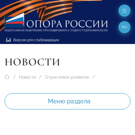
RU
Версия для слабовидящих
НОВОСТИ
Новости
Отраслевое развитие
Меню раздела