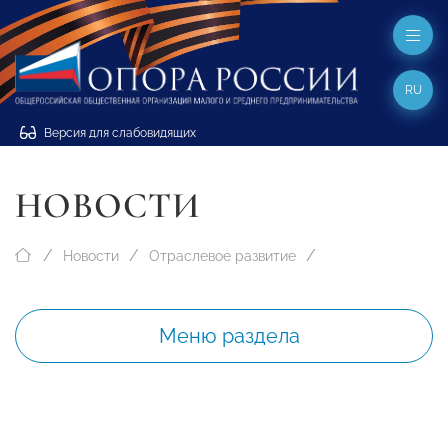
RU
Версия для слабовидящих
НОВОСТИ
Новости
Отраслевое развитие
Меню раздела