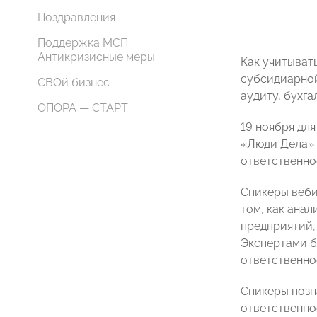
Поздравления
Поддержка МСП.
Антикризисные меры
Как учитыват
субсидиарной
СВОй бизнес
аудиту, бухг
ОПОРА — СТАРТ
19 ноября дл
«Люди Дела»
ответственно
Спикеры веби
том, как ана
предприятий,
Экспертами б
ответственно
Спикеры позн
ответственно