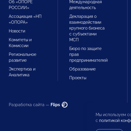
Об «ОПОРЕ
Международная
РОССИИ»
деятельность
Ассоциация «НП
Декларация о
«ОПОРА»
взаимодействии
крупного бизнеса
Новости
с субъектами
Комитеты и
МСП
Комиссии
Бюро по защите
Региональное
прав
развитие
предпринимателей
Экспертиза и
Образование
Аналитика
Проекты
Разработка сайта —
Flips
Мы используем co
с
политикой конф