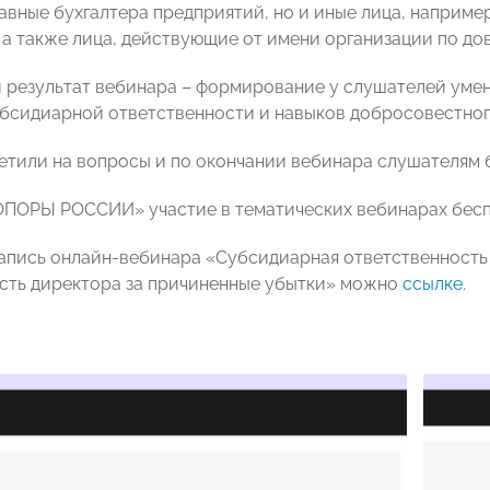
лавные бухгалтера предприятий, но и иные лица, наприме
 а также лица, действующие от имени организации по до
 результат вебинара – формирование у слушателей умен
бсидиарной ответственности и навыков добросовестног
етили на вопросы и по окончании вебинара слушателям 
ОПОРЫ РОССИИ» участие в тематических вебинарах бесп
апись онлайн-вебинара «
Субсидиарная ответственность
сть директора за причиненные убытки»
можно
ссылке
.