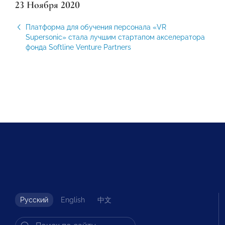
23 Ноября 2020
Платформа для обучения персонала «VR
Supersonic» стала лучшим стартапом акселератора
фонда Softline Venture Partners
Русский
English
中文