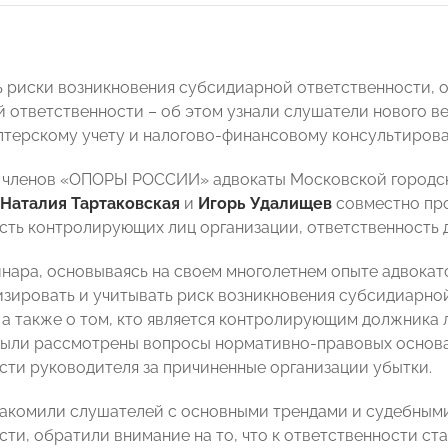
ь риски возникновения субсидиарной ответственности, 
 ответственности – об этом узнали слушатели нового
алтерскому учету и налогово-финансовому консультиров
я членов «ОПОРЫ РОССИИ» адвокаты Московской городс
Наталия Тартаковская
и
Игорь Удалищев
совместно пр
сть контролирующих лиц организации, ответственность 
нара, основываясь на своем многолетнем опыте адвокат
лизировать и учитывать риск возникновения субсидиарно
 а также о том, кто является контролирующим должника л
ыли рассмотрены вопросы нормативно-правовых основа
сти руководителя за причиненные организации убытки.
акомили слушателей с основными трендами и судебным
сти, обратили внимание на то, что к ответственности ст