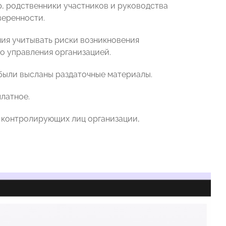
р, родственники участников и руководства
веренности.
ия учитывать риски возникновения
о управления организацией.
были высланы раздаточные материалы.
латное.
 контролирующих лиц организации,