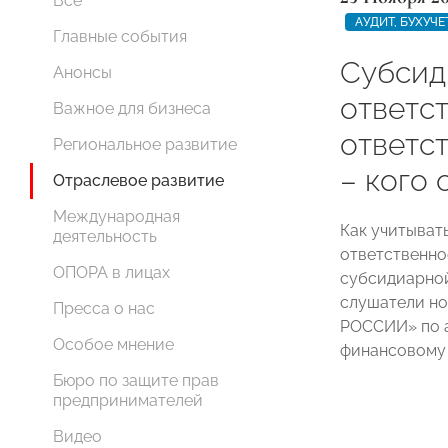
Все
АУДИТ, БУХУЧ
Главные события
Субсид
Анонсы
ответст
Важное для бизнеса
ответс
Региональное развитие
– кого 
Отраслевое развитие
Международная
Как учитыват
деятельность
ответственно
ОПОРА в лицах
субсидиарной
слушатели н
Пресса о нас
РОССИИ» по а
Особое мнение
финансовому
Бюро по защите прав
предпринимателей
Видео