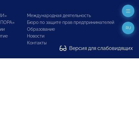
ИИ»
Международная деятельность
ОПОРА»
Бюро по защите прав предпринимателей
RU
ии
Образование
итие
Новости
Контакты
Версия для слабовидящих