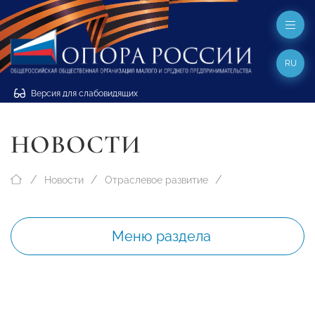
RU
Версия для слабовидящих
НОВОСТИ
Новости
Отраслевое развитие
Меню раздела