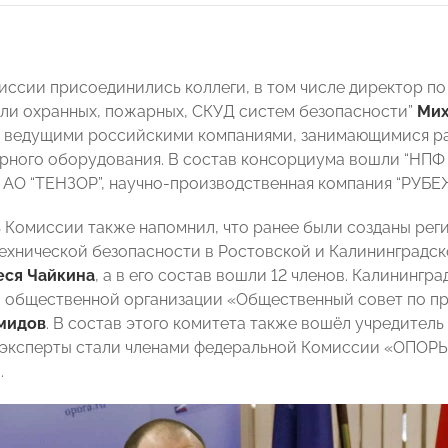
иссии присоединились коллеги, в том числе директор п
ли охранных, пожарных, СКУД систем безопасности”
Мих
 ведущими российскими компаниями, занимающимися ра
ного оборудования. В состав консорциума вошли “НПФ
, АО “ТЕНЗОР”, научно-производственная компания “РУБЕ
 Комиссии также напомнил, что ранее были созданы р
ехнической безопасности в Ростовской и Калининградск
еся Чайкина
, а в его состав вошли 12 членов. Калининг
 общественной организации «Общественный совет по п
мидов
. В состав этого комитета также вошёл учредите
 эксперты стали членами федеральной Комиссии «ОПОР
.