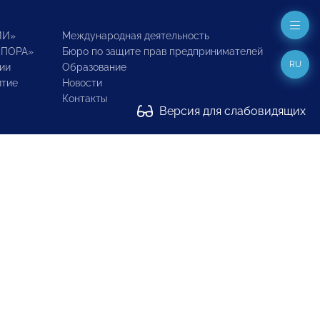
ИИ»
Международная деятельность
ОПОРА»
Бюро по защите прав предпринимателей
RU
ии
Образование
итие
Новости
Контакты
Версия для слабовидящих