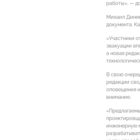
работы», — д
Михаил Динее
документа. К
«Участники о
эвакуации вп
а новая реда
технологичес
В свою очере
редакции сво
оповещения и
внимание.
«Предлагаемы
проектировщи
инженерную м
разрабатыват