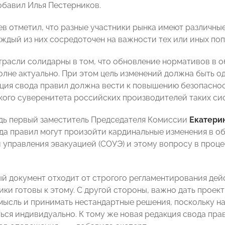
обавил Илья Пестерников.
в отметил, что разные участники рынка имеют различные
аждый из них сосредоточен на важности тех или иных поп
трасли солидарны в том, что обновление нормативов в 
олне актуально. При этом цель изменений должна быть о
кция свода правил должна вести к повышению безопасно
кого суверенитета российских производителей таких сис
дь первый заместитель Председателя Комиссии
Екатери
да правил могут произойти кардинальные изменения в о
 управления эвакуацией (СОУЭ) и этому вопросу в проц
й документ отходит от строгого регламентирования дей
ки готовы к этому. С другой стороны, важно дать прое
ысль и принимать нестандартные решения, поскольку н
ься индивидуально. К тому же новая редакция свода пр