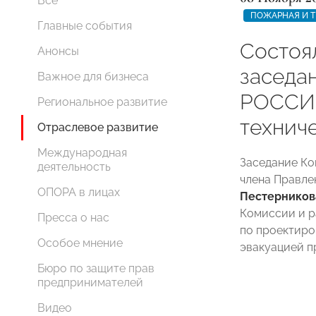
Все
ПОЖАРНАЯ И Т
Главные события
Состоя
Анонсы
заседа
Важное для бизнеса
РОССИИ
Региональное развитие
технич
Отраслевое развитие
Международная
Заседание Ко
деятельность
члена Правл
ОПОРА в лицах
Пестерников
Комиссии и р
Пресса о нас
по проектиро
Особое мнение
эвакуацией п
Бюро по защите прав
предпринимателей
Видео