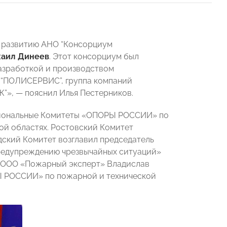
о развитию АНО “Консорциум
аил Динеев
. Этот консорциум был
зработкой и производством
 “ПОЛИСЕРВИС”, группа компаний
Ж”», — пояснил Илья Пестерников.
егиональные Комитеты «ОПОРЫ РОССИИ» по
ой областях. Ростовский Комитет
радский Комитет возглавил председатель
редупреждению чрезвычайных ситуаций»
ль ООО «Пожарный эксперт» Владислав
Ы РОССИИ» по пожарной и технической