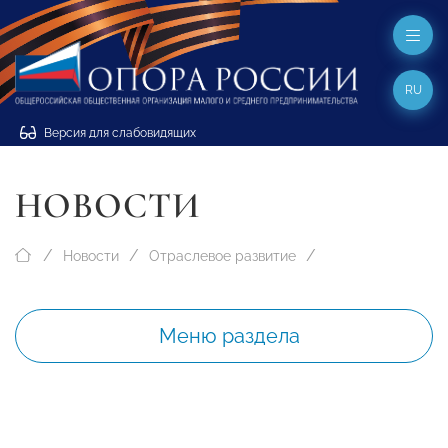
RU
Версия для слабовидящих
НОВОСТИ
Новости
Отраслевое развитие
Меню раздела