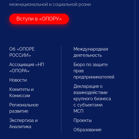
межнациональной и социальной розни.
Вступи в «ОПОРУ»
Об «ОПОРЕ
Международная
РОССИИ»
деятельность
Ассоциация «НП
Бюро по защите
«ОПОРА»
прав
предпринимателей
Новости
Декларация о
Комитеты и
взаимодействии
Комиссии
крупного бизнеса
Региональное
с субъектами
развитие
МСП
Экспертиза и
Проекты
Аналитика
Образование