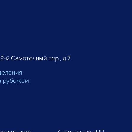
 2-й Самотечный пер., д.7.
деления
а рубежом