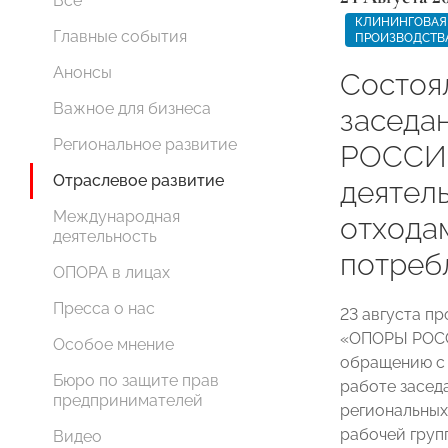
Все
КЛИНИНГОВАЯ 
Главные события
ПРОИЗВОДСТВ
Анонсы
Состоя
Важное для бизнеса
заседа
Региональное развитие
РОССИИ
Отраслевое развитие
деятел
Международная
отхода
деятельность
потреб
ОПОРА в лицах
Пресса о нас
23 августа п
«ОПОРЫ РОС
Особое мнение
обращению с 
Бюро по защите прав
работе засед
предпринимателей
региональны
рабочей груп
Видео