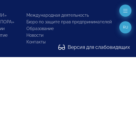
ИИ»
Международная деятельность
ОПОРА»
Бюро по защите прав предпринимателей
RU
ии
Образование
итие
Новости
Контакты
Версия для слабовидящих