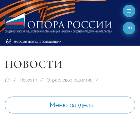
RU
Версия для слабовидящих
НОВОСТИ
Новости
Отраслевое развитие
Меню раздела