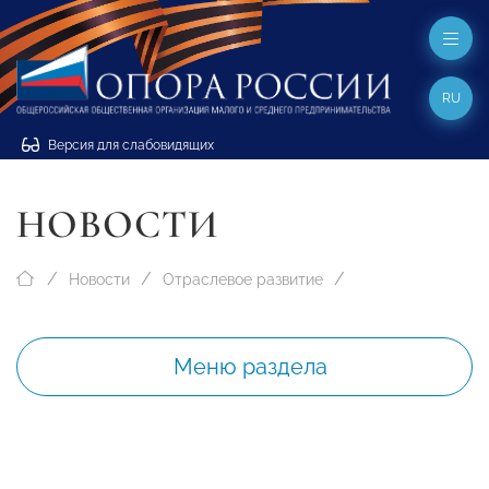
RU
Версия для слабовидящих
НОВОСТИ
Новости
Отраслевое развитие
Меню раздела